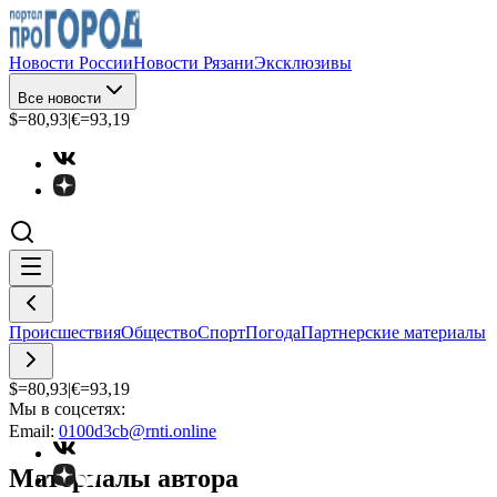
Новости России
Новости Рязани
Эксклюзивы
Все новости
$=
80,93
|
€=
93,19
Происшествия
Общество
Спорт
Погода
Партнерские материалы
$=
80,93
|
€=
93,19
Мы в соцсетях:
Email:
0100d3cb@rnti.online
Материалы автора