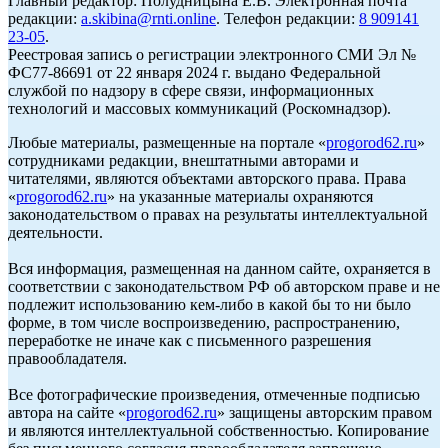
Главный редактор: Полудницына Е.В. Электронная почта
редакции:
a.skibina@rnti.online
. Телефон редакции:
8 909141
23-05
.
Реестровая запись о регистрации электронного СМИ Эл №
ФС77-86691 от 22 января 2024 г. выдано Федеральной
службой по надзору в сфере связи, информационных
технологий и массовых коммуникаций (Роскомнадзор).
Любые материалы, размещенные на портале «
progorod62.ru
»
сотрудниками редакции, внештатными авторами и
читателями, являются объектами авторского права. Права
«
progorod62.ru
» на указанные материалы охраняются
законодательством о правах на результаты интеллектуальной
деятельности.
Вся информация, размещенная на данном сайте, охраняется в
соответствии с законодательством РФ об авторском праве и не
подлежит использованию кем-либо в какой бы то ни было
форме, в том числе воспроизведению, распространению,
переработке не иначе как с письменного разрешения
правообладателя.
Все фотографические произведения, отмеченные подписью
автора на сайте «
progorod62.ru
» защищены авторским правом
и являются интеллектуальной собственностью. Копирование