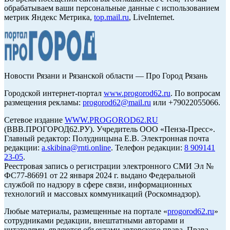
обрабатываем ваши персональные данные с использованием
метрик Яндекс Метрика,
top.mail.ru
, LiveInternet.
Новости Рязани и Рязанской области — Про Город Рязань
Городской интернет-портал
www.progorod62.ru
. По вопросам
размещения рекламы:
progorod62@mail.ru
или +79022055066.
Сетевое издание
WWW.PROGOROD62.RU
(ВВВ.ПРОГОРОД62.РУ). Учредитель ООО «Пенза-Пресс».
Главный редактор: Полудницына Е.В. Электронная почта
редакции:
a.skibina@rnti.online
. Телефон редакции:
8 909141
23-05
.
Реестровая запись о регистрации электронного СМИ Эл №
ФС77-86691 от 22 января 2024 г. выдано Федеральной
службой по надзору в сфере связи, информационных
технологий и массовых коммуникаций (Роскомнадзор).
Любые материалы, размещенные на портале «
progorod62.ru
»
сотрудниками редакции, внештатными авторами и
читателями, являются объектами авторского права. Права