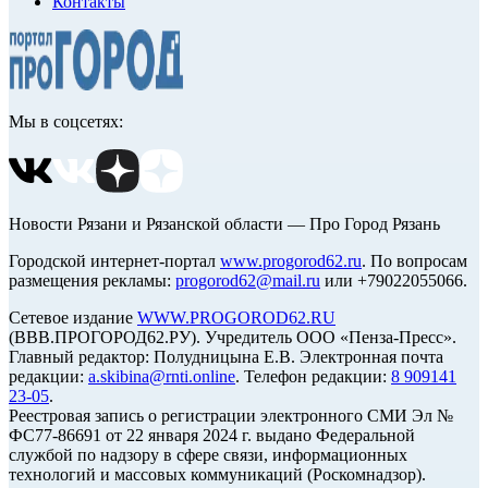
Контакты
Мы в соцсетях:
Новости Рязани и Рязанской области — Про Город Рязань
Городской интернет-портал
www.progorod62.ru
. По вопросам
размещения рекламы:
progorod62@mail.ru
или +79022055066.
Сетевое издание
WWW.PROGOROD62.RU
(ВВВ.ПРОГОРОД62.РУ). Учредитель ООО «Пенза-Пресс».
Главный редактор: Полудницына Е.В. Электронная почта
редакции:
a.skibina@rnti.online
. Телефон редакции:
8 909141
23-05
.
Реестровая запись о регистрации электронного СМИ Эл №
ФС77-86691 от 22 января 2024 г. выдано Федеральной
службой по надзору в сфере связи, информационных
технологий и массовых коммуникаций (Роскомнадзор).