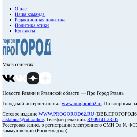
О нас
Наша команда
Редакционная политика
Политика этики
Контакты
Мы в соцсетях:
Новости Рязани и Рязанской области — Про Город Рязань
Городской интернет-портал
www.progorod62.ru
. По вопросам р
Сетевое издание
WWW.PROGOROD62.RU
(ВВВ.ПРОГОРОД62.Р
a.skibina@rnti.online
. Телефон редакции:
8 909141 23-05
.
Реестровая запись о регистрации электронного СМИ Эл № ФС77
коммуникаций (Роскомнадзор).