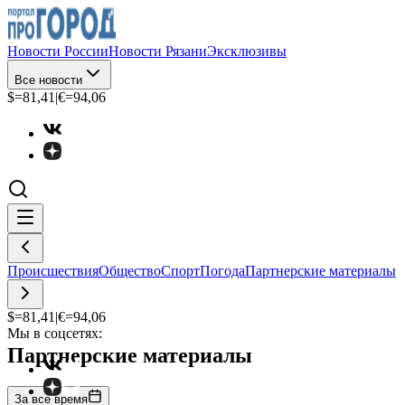
Новости России
Новости Рязани
Эксклюзивы
Все новости
$=
81,41
|
€=
94,06
Происшествия
Общество
Спорт
Погода
Партнерские материалы
$=
81,41
|
€=
94,06
Мы в соцсетях:
Партнерские материалы
За все время