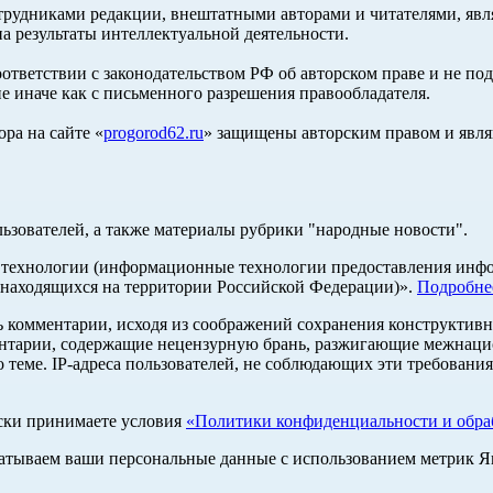
трудниками редакции, внештатными авторами и читателями, явля
а результаты интеллектуальной деятельности.
оответствии с законодательством РФ об авторском праве и не по
е иначе как с письменного разрешения правообладателя.
ра на сайте «
progorod62.ru
» защищены авторским правом и явля
льзователей, а также материалы рубрики "народные новости".
ехнологии (информационные технологии предоставления информ
 находящихся на территории Российской Федерации)».
Подробне
ь комментарии, исходя из соображений сохранения конструктивн
ентарии, содержащие нецензурную брань, разжигающие межнацио
 теме. IP-адреса пользователей, не соблюдающих эти требования
ски принимаете условия
«Политики конфиденциальности и обраб
абатываем ваши персональные данные с использованием метрик 