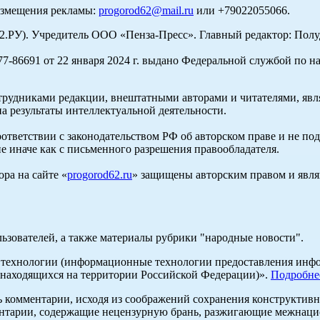
азмещения рекламы:
progorod62@mail.ru
или +79022055066.
У). Учредитель ООО «Пенза-Пресс». Главный редактор: Полуд
-86691 от 22 января 2024 г. выдано Федеральной службой по н
трудниками редакции, внештатными авторами и читателями, явля
а результаты интеллектуальной деятельности.
оответствии с законодательством РФ об авторском праве и не по
е иначе как с письменного разрешения правообладателя.
ра на сайте «
progorod62.ru
» защищены авторским правом и явля
льзователей, а также материалы рубрики "народные новости".
ехнологии (информационные технологии предоставления информ
 находящихся на территории Российской Федерации)».
Подробне
ь комментарии, исходя из соображений сохранения конструктивн
ентарии, содержащие нецензурную брань, разжигающие межнацио