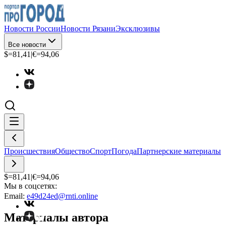
Новости России
Новости Рязани
Эксклюзивы
Все новости
$=
81,41
|
€=
94,06
Происшествия
Общество
Спорт
Погода
Партнерские материалы
$=
81,41
|
€=
94,06
Мы в соцсетях:
Email:
e49d24ed@rnti.online
Материалы автора