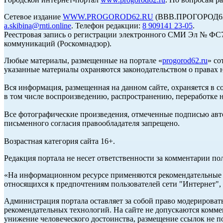
Сетевое издание
WWW.PROGOROD62.RU
(ВВВ.ПРОГОРОД62.Р
a.skibina@rnti.online
. Телефон редакции:
8 909141 23-05
.
Реестровая запись о регистрации электронного СМИ Эл № ФС77
коммуникаций (Роскомнадзор).
Любые материалы, размещенные на портале «
progorod62.ru
» со
указанные материалы охраняются законодательством о правах н
Вся информация, размещенная на данном сайте, охраняется в с
в том числе воспроизведению, распространению, переработке н
Все фотографические произведения, отмеченные подписью авто
письменного согласия правообладателя запрещено.
Возрастная категория сайта 16+.
Редакция портала не несет ответственности за комментарии по
«На информационном ресурсе применяются рекомендательные т
относящихся к предпочтениям пользователей сети "Интернет",
Администрация портала оставляет за собой право модерироват
рекомендательных технологий. На сайте не допускаются комм
унижение человеческого достоинства, размещение ссылок не по