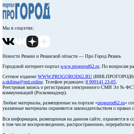
Мы в соцсетях:
Новости Рязани и Рязанской области — Про Город Рязань
Городской интернет-портал
www.progorod62.ru
. По вопросам р
Сетевое издание
WWW.PROGOROD62.RU
(ВВВ.ПРОГОРОД62.Р
a.skibina@rnti.online
. Телефон редакции:
8 909141 23-05
.
Реестровая запись о регистрации электронного СМИ Эл № ФС77
коммуникаций (Роскомнадзор).
Любые материалы, размещенные на портале «
progorod62.ru
» со
указанные материалы охраняются законодательством о правах н
Вся информация, размещенная на данном сайте, охраняется в с
в том числе воспроизведению, распространению, переработке н