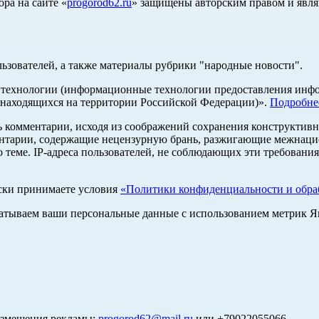
ра на сайте «
progorod62.ru
» защищены авторским правом и явля
льзователей, а также материалы рубрики "народные новости".
ехнологии (информационные технологии предоставления информ
 находящихся на территории Российской Федерации)».
Подробне
ь комментарии, исходя из соображений сохранения конструктивн
ентарии, содержащие нецензурную брань, разжигающие межнацио
 теме. IP-адреса пользователей, не соблюдающих эти требования
ски принимаете условия
«Политики конфиденциальности и обраб
абатываем ваши персональные данные с использованием метрик 
азмещения рекламы:
progorod62@mail.ru
или +79022055066.