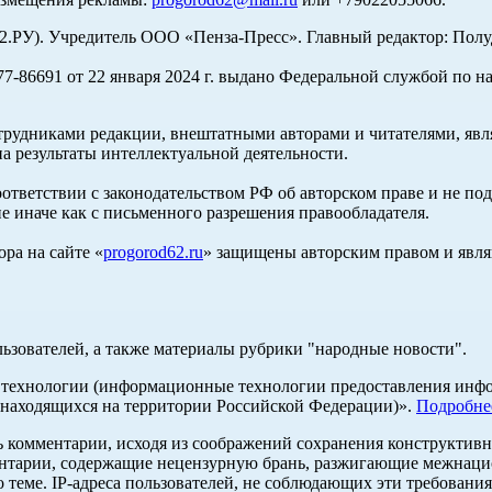
У). Учредитель ООО «Пенза-Пресс». Главный редактор: Полуд
-86691 от 22 января 2024 г. выдано Федеральной службой по н
трудниками редакции, внештатными авторами и читателями, явля
а результаты интеллектуальной деятельности.
оответствии с законодательством РФ об авторском праве и не по
е иначе как с письменного разрешения правообладателя.
ра на сайте «
progorod62.ru
» защищены авторским правом и явля
льзователей, а также материалы рубрики "народные новости".
ехнологии (информационные технологии предоставления информ
 находящихся на территории Российской Федерации)».
Подробне
ь комментарии, исходя из соображений сохранения конструктивн
ентарии, содержащие нецензурную брань, разжигающие межнацио
 теме. IP-адреса пользователей, не соблюдающих эти требования