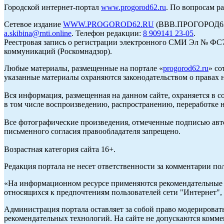
Городской интернет-портал
www.progorod62.ru
. По вопросам р
Сетевое издание
WWW.PROGOROD62.RU
(ВВВ.ПРОГОРОД62.Р
a.skibina@rnti.online
. Телефон редакции:
8 909141 23-05
.
Реестровая запись о регистрации электронного СМИ Эл № ФС77
коммуникаций (Роскомнадзор).
Любые материалы, размещенные на портале «
progorod62.ru
» со
указанные материалы охраняются законодательством о правах н
Вся информация, размещенная на данном сайте, охраняется в с
в том числе воспроизведению, распространению, переработке н
Все фотографические произведения, отмеченные подписью авто
письменного согласия правообладателя запрещено.
Возрастная категория сайта 16+.
Редакция портала не несет ответственности за комментарии по
«На информационном ресурсе применяются рекомендательные т
относящихся к предпочтениям пользователей сети "Интернет",
Администрация портала оставляет за собой право модерироват
рекомендательных технологий. На сайте не допускаются комм