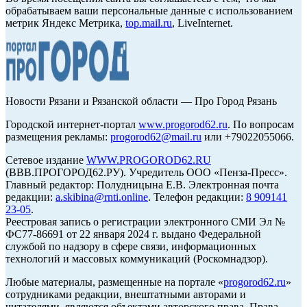
обрабатываем ваши персональные данные с использованием
метрик Яндекс Метрика,
top.mail.ru
, LiveInternet.
Новости Рязани и Рязанской области — Про Город Рязань
Городской интернет-портал
www.progorod62.ru
. По вопросам
размещения рекламы:
progorod62@mail.ru
или +79022055066.
Сетевое издание
WWW.PROGOROD62.RU
(ВВВ.ПРОГОРОД62.РУ). Учредитель ООО «Пенза-Пресс».
Главный редактор: Полудницына Е.В. Электронная почта
редакции:
a.skibina@rnti.online
. Телефон редакции:
8 909141
23-05
.
Реестровая запись о регистрации электронного СМИ Эл №
ФС77-86691 от 22 января 2024 г. выдано Федеральной
службой по надзору в сфере связи, информационных
технологий и массовых коммуникаций (Роскомнадзор).
Любые материалы, размещенные на портале «
progorod62.ru
»
сотрудниками редакции, внештатными авторами и
читателями, являются объектами авторского права. Права