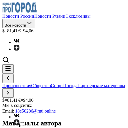
Новости России
Новости Рязани
Эксклюзивы
Все новости
$=
81,41
|
€=
94,06
Происшествия
Общество
Спорт
Погода
Партнерские материалы
$=
81,41
|
€=
94,06
Мы в соцсетях:
Email:
18e50286@rnti.online
Материалы автора