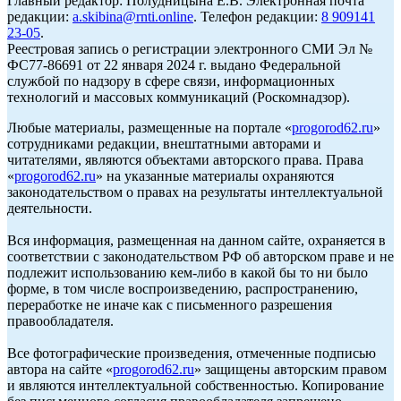
Главный редактор: Полудницына Е.В. Электронная почта
редакции:
a.skibina@rnti.online
. Телефон редакции:
8 909141
23-05
.
Реестровая запись о регистрации электронного СМИ Эл №
ФС77-86691 от 22 января 2024 г. выдано Федеральной
службой по надзору в сфере связи, информационных
технологий и массовых коммуникаций (Роскомнадзор).
Любые материалы, размещенные на портале «
progorod62.ru
»
сотрудниками редакции, внештатными авторами и
читателями, являются объектами авторского права. Права
«
progorod62.ru
» на указанные материалы охраняются
законодательством о правах на результаты интеллектуальной
деятельности.
Вся информация, размещенная на данном сайте, охраняется в
соответствии с законодательством РФ об авторском праве и не
подлежит использованию кем-либо в какой бы то ни было
форме, в том числе воспроизведению, распространению,
переработке не иначе как с письменного разрешения
правообладателя.
Все фотографические произведения, отмеченные подписью
автора на сайте «
progorod62.ru
» защищены авторским правом
и являются интеллектуальной собственностью. Копирование