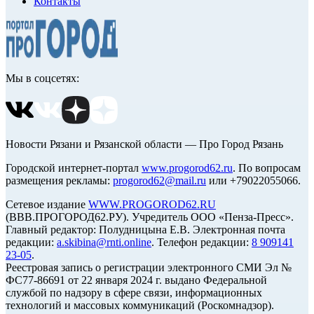
Контакты
Мы в соцсетях:
Новости Рязани и Рязанской области — Про Город Рязань
Городской интернет-портал
www.progorod62.ru
. По вопросам
размещения рекламы:
progorod62@mail.ru
или +79022055066.
Сетевое издание
WWW.PROGOROD62.RU
(ВВВ.ПРОГОРОД62.РУ). Учредитель ООО «Пенза-Пресс».
Главный редактор: Полудницына Е.В. Электронная почта
редакции:
a.skibina@rnti.online
. Телефон редакции:
8 909141
23-05
.
Реестровая запись о регистрации электронного СМИ Эл №
ФС77-86691 от 22 января 2024 г. выдано Федеральной
службой по надзору в сфере связи, информационных
технологий и массовых коммуникаций (Роскомнадзор).