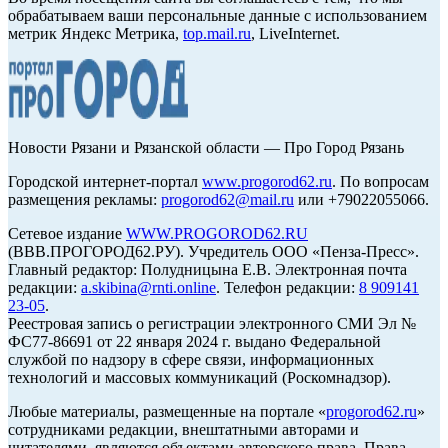
обрабатываем ваши персональные данные с использованием
метрик Яндекс Метрика,
top.mail.ru
, LiveInternet.
Новости Рязани и Рязанской области — Про Город Рязань
Городской интернет-портал
www.progorod62.ru
. По вопросам
размещения рекламы:
progorod62@mail.ru
или +79022055066.
Сетевое издание
WWW.PROGOROD62.RU
(ВВВ.ПРОГОРОД62.РУ). Учредитель ООО «Пенза-Пресс».
Главный редактор: Полудницына Е.В. Электронная почта
редакции:
a.skibina@rnti.online
. Телефон редакции:
8 909141
23-05
.
Реестровая запись о регистрации электронного СМИ Эл №
ФС77-86691 от 22 января 2024 г. выдано Федеральной
службой по надзору в сфере связи, информационных
технологий и массовых коммуникаций (Роскомнадзор).
Любые материалы, размещенные на портале «
progorod62.ru
»
сотрудниками редакции, внештатными авторами и
читателями, являются объектами авторского права. Права