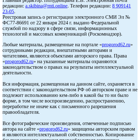
Главный редактор: Полудницына Е.В. Электронная почта
редакции:
a.skibina@rnti.online
. Телефон редакции:
8 909141
23-05
.
Реестровая запись о регистрации электронного СМИ Эл №
ФС77-86691 от 22 января 2024 г. выдано Федеральной
службой по надзору в сфере связи, информационных
технологий и массовых коммуникаций (Роскомнадзор).
Любые материалы, размещенные на портале «
progorod62.ru
»
сотрудниками редакции, внештатными авторами и
читателями, являются объектами авторского права. Права
«
progorod62.ru
» на указанные материалы охраняются
законодательством о правах на результаты интеллектуальной
деятельности.
Вся информация, размещенная на данном сайте, охраняется в
соответствии с законодательством РФ об авторском праве и не
подлежит использованию кем-либо в какой бы то ни было
форме, в том числе воспроизведению, распространению,
переработке не иначе как с письменного разрешения
правообладателя.
Все фотографические произведения, отмеченные подписью
автора на сайте «
progorod62.ru
» защищены авторским правом
и являются интеллектуальной собственностью. Копирование