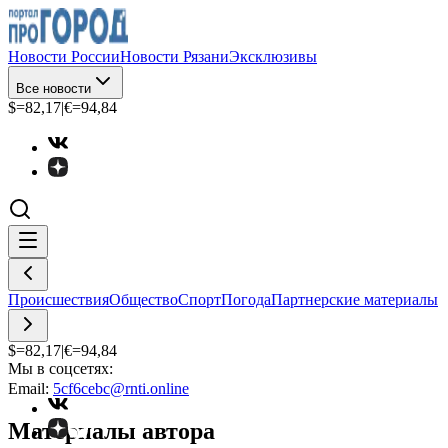
Новости России
Новости Рязани
Эксклюзивы
Все новости
$=
82,17
|
€=
94,84
Происшествия
Общество
Спорт
Погода
Партнерские материалы
$=
82,17
|
€=
94,84
Мы в соцсетях:
Email:
5cf6cebc@rnti.online
Материалы автора