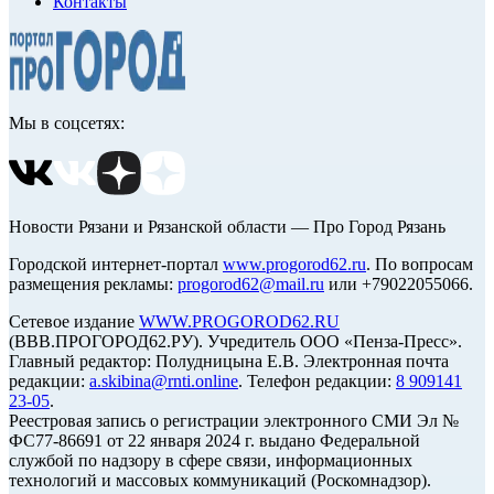
Контакты
Мы в соцсетях:
Новости Рязани и Рязанской области — Про Город Рязань
Городской интернет-портал
www.progorod62.ru
. По вопросам
размещения рекламы:
progorod62@mail.ru
или +79022055066.
Сетевое издание
WWW.PROGOROD62.RU
(ВВВ.ПРОГОРОД62.РУ). Учредитель ООО «Пенза-Пресс».
Главный редактор: Полудницына Е.В. Электронная почта
редакции:
a.skibina@rnti.online
. Телефон редакции:
8 909141
23-05
.
Реестровая запись о регистрации электронного СМИ Эл №
ФС77-86691 от 22 января 2024 г. выдано Федеральной
службой по надзору в сфере связи, информационных
технологий и массовых коммуникаций (Роскомнадзор).