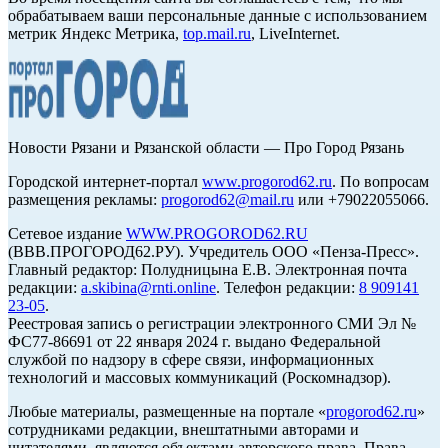
обрабатываем ваши персональные данные с использованием
метрик Яндекс Метрика,
top.mail.ru
, LiveInternet.
Новости Рязани и Рязанской области — Про Город Рязань
Городской интернет-портал
www.progorod62.ru
. По вопросам
размещения рекламы:
progorod62@mail.ru
или +79022055066.
Сетевое издание
WWW.PROGOROD62.RU
(ВВВ.ПРОГОРОД62.РУ). Учредитель ООО «Пенза-Пресс».
Главный редактор: Полудницына Е.В. Электронная почта
редакции:
a.skibina@rnti.online
. Телефон редакции:
8 909141
23-05
.
Реестровая запись о регистрации электронного СМИ Эл №
ФС77-86691 от 22 января 2024 г. выдано Федеральной
службой по надзору в сфере связи, информационных
технологий и массовых коммуникаций (Роскомнадзор).
Любые материалы, размещенные на портале «
progorod62.ru
»
сотрудниками редакции, внештатными авторами и
читателями, являются объектами авторского права. Права