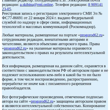
Главный редактор: Полудницына Е.В. Электронная почта
редакции:
a.skibina@rnti.online
. Телефон редакции:
8 909141
23-05
.
Реестровая запись о регистрации электронного СМИ Эл №
ФС77-86691 от 22 января 2024 г. выдано Федеральной
службой по надзору в сфере связи, информационных
технологий и массовых коммуникаций (Роскомнадзор).
Любые материалы, размещенные на портале «
progorod62.ru
»
сотрудниками редакции, внештатными авторами и
читателями, являются объектами авторского права. Права
«
progorod62.ru
» на указанные материалы охраняются
законодательством о правах на результаты интеллектуальной
деятельности.
Вся информация, размещенная на данном сайте, охраняется в
соответствии с законодательством РФ об авторском праве и не
подлежит использованию кем-либо в какой бы то ни было
форме, в том числе воспроизведению, распространению,
переработке не иначе как с письменного разрешения
правообладателя.
Все фотографические произведения, отмеченные подписью
автора на сайте «
progorod62.ru
» защищены авторским правом
и являются интеллектуальной собственностью. Копирование