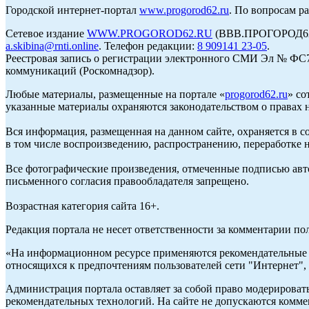
Городской интернет-портал
www.progorod62.ru
. По вопросам р
Сетевое издание
WWW.PROGOROD62.RU
(ВВВ.ПРОГОРОД62.Р
a.skibina@rnti.online
. Телефон редакции:
8 909141 23-05
.
Реестровая запись о регистрации электронного СМИ Эл № ФС77
коммуникаций (Роскомнадзор).
Любые материалы, размещенные на портале «
progorod62.ru
» со
указанные материалы охраняются законодательством о правах н
Вся информация, размещенная на данном сайте, охраняется в с
в том числе воспроизведению, распространению, переработке н
Все фотографические произведения, отмеченные подписью авто
письменного согласия правообладателя запрещено.
Возрастная категория сайта 16+.
Редакция портала не несет ответственности за комментарии по
«На информационном ресурсе применяются рекомендательные т
относящихся к предпочтениям пользователей сети "Интернет",
Администрация портала оставляет за собой право модерироват
рекомендательных технологий. На сайте не допускаются комм