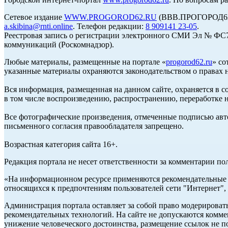
Сетевое издание
WWW.PROGOROD62.RU
(ВВВ.ПРОГОРОД62.Р
a.skibina@rnti.online
. Телефон редакции:
8 909141 23-05
.
Реестровая запись о регистрации электронного СМИ Эл № ФС77
коммуникаций (Роскомнадзор).
Любые материалы, размещенные на портале «
progorod62.ru
» со
указанные материалы охраняются законодательством о правах н
Вся информация, размещенная на данном сайте, охраняется в с
в том числе воспроизведению, распространению, переработке н
Все фотографические произведения, отмеченные подписью авто
письменного согласия правообладателя запрещено.
Возрастная категория сайта 16+.
Редакция портала не несет ответственности за комментарии по
«На информационном ресурсе применяются рекомендательные т
относящихся к предпочтениям пользователей сети "Интернет",
Администрация портала оставляет за собой право модерироват
рекомендательных технологий. На сайте не допускаются комм
унижение человеческого достоинства, размещение ссылок не по