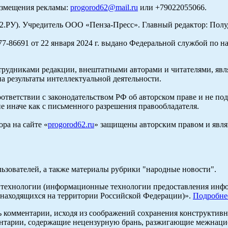
азмещения рекламы:
progorod62@mail.ru
или +79022055066.
У). Учредитель ООО «Пенза-Пресс». Главный редактор: Полуд
-86691 от 22 января 2024 г. выдано Федеральной службой по н
трудниками редакции, внештатными авторами и читателями, явля
а результаты интеллектуальной деятельности.
оответствии с законодательством РФ об авторском праве и не по
е иначе как с письменного разрешения правообладателя.
ра на сайте «
progorod62.ru
» защищены авторским правом и явля
льзователей, а также материалы рубрики "народные новости".
ехнологии (информационные технологии предоставления информ
 находящихся на территории Российской Федерации)».
Подробне
ь комментарии, исходя из соображений сохранения конструктивн
ентарии, содержащие нецензурную брань, разжигающие межнацио