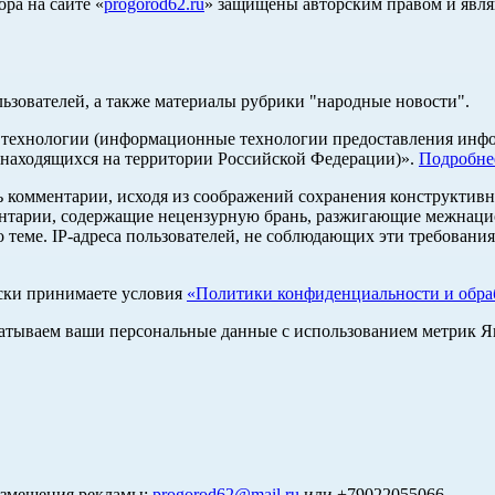
ра на сайте «
progorod62.ru
» защищены авторским правом и явля
льзователей, а также материалы рубрики "народные новости".
ехнологии (информационные технологии предоставления информ
 находящихся на территории Российской Федерации)».
Подробне
ь комментарии, исходя из соображений сохранения конструктивн
ентарии, содержащие нецензурную брань, разжигающие межнацио
 теме. IP-адреса пользователей, не соблюдающих эти требования
ски принимаете условия
«Политики конфиденциальности и обраб
абатываем ваши персональные данные с использованием метрик 
азмещения рекламы:
progorod62@mail.ru
или +79022055066.