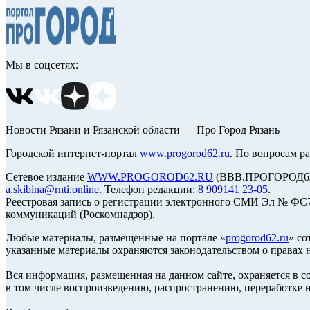
Мы в соцсетях:
Новости Рязани и Рязанской области — Про Город Рязань
Городской интернет-портал
www.progorod62.ru
. По вопросам р
Сетевое издание
WWW.PROGOROD62.RU
(ВВВ.ПРОГОРОД62.Р
a.skibina@rnti.online
. Телефон редакции:
8 909141 23-05
.
Реестровая запись о регистрации электронного СМИ Эл № ФС77
коммуникаций (Роскомнадзор).
Любые материалы, размещенные на портале «
progorod62.ru
» со
указанные материалы охраняются законодательством о правах н
Вся информация, размещенная на данном сайте, охраняется в с
в том числе воспроизведению, распространению, переработке н