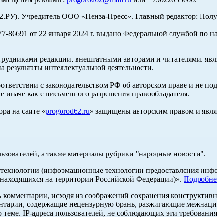
У). Учредитель ООО «Пенза-Пресс». Главный редактор: Полуд
-86691 от 22 января 2024 г. выдано Федеральной службой по н
трудниками редакции, внештатными авторами и читателями, явля
а результаты интеллектуальной деятельности.
оответствии с законодательством РФ об авторском праве и не по
е иначе как с письменного разрешения правообладателя.
ра на сайте «
progorod62.ru
» защищены авторским правом и явля
льзователей, а также материалы рубрики "народные новости".
ехнологии (информационные технологии предоставления информ
 находящихся на территории Российской Федерации)».
Подробне
ь комментарии, исходя из соображений сохранения конструктивн
ентарии, содержащие нецензурную брань, разжигающие межнацио
 теме. IP-адреса пользователей, не соблюдающих эти требования