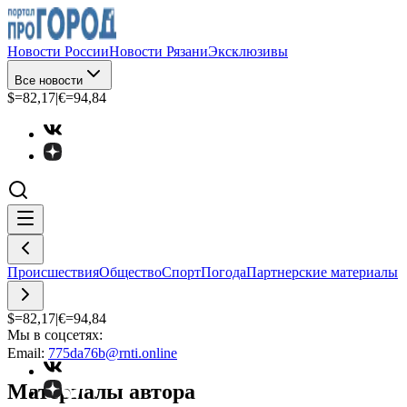
Новости России
Новости Рязани
Эксклюзивы
Все новости
$=
82,17
|
€=
94,84
Происшествия
Общество
Спорт
Погода
Партнерские материалы
$=
82,17
|
€=
94,84
Мы в соцсетях:
Email:
775da76b@rnti.online
Материалы автора