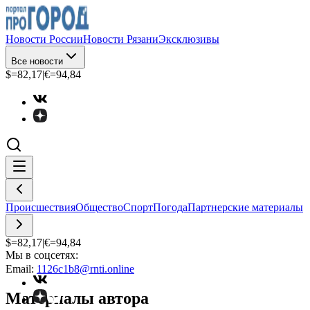
Новости России
Новости Рязани
Эксклюзивы
Все новости
$=
82,17
|
€=
94,84
Происшествия
Общество
Спорт
Погода
Партнерские материалы
$=
82,17
|
€=
94,84
Мы в соцсетях:
Email:
1126c1b8@rnti.online
Материалы автора