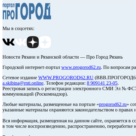
Мы в соцсетях:
Новости Рязани и Рязанской области — Про Город Рязань
Городской интернет-портал
www.progorod62.ru
. По вопросам р
Сетевое издание
WWW.PROGOROD62.RU
(ВВВ.ПРОГОРОД62.Р
a.skibina@rnti.online
. Телефон редакции:
8 909141 23-05
.
Реестровая запись о регистрации электронного СМИ Эл № ФС77
коммуникаций (Роскомнадзор).
Любые материалы, размещенные на портале «
progorod62.ru
» со
указанные материалы охраняются законодательством о правах н
Вся информация, размещенная на данном сайте, охраняется в с
в том числе воспроизведению, распространению, переработке н