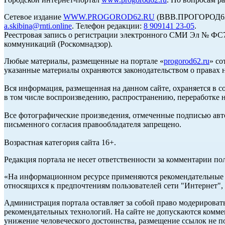
Сетевое издание
WWW.PROGOROD62.RU
(ВВВ.ПРОГОРОД62.Р
a.skibina@rnti.online
. Телефон редакции:
8 909141 23-05
.
Реестровая запись о регистрации электронного СМИ Эл № ФС77
коммуникаций (Роскомнадзор).
Любые материалы, размещенные на портале «
progorod62.ru
» со
указанные материалы охраняются законодательством о правах н
Вся информация, размещенная на данном сайте, охраняется в с
в том числе воспроизведению, распространению, переработке н
Все фотографические произведения, отмеченные подписью авто
письменного согласия правообладателя запрещено.
Возрастная категория сайта 16+.
Редакция портала не несет ответственности за комментарии по
«На информационном ресурсе применяются рекомендательные т
относящихся к предпочтениям пользователей сети "Интернет",
Администрация портала оставляет за собой право модерироват
рекомендательных технологий. На сайте не допускаются комм
унижение человеческого достоинства, размещение ссылок не по