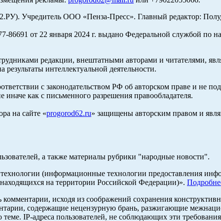
У). Учредитель ООО «Пенза-Пресс». Главный редактор: Полуд
-86691 от 22 января 2024 г. выдано Федеральной службой по н
трудниками редакции, внештатными авторами и читателями, явля
а результаты интеллектуальной деятельности.
оответствии с законодательством РФ об авторском праве и не по
е иначе как с письменного разрешения правообладателя.
ра на сайте «
progorod62.ru
» защищены авторским правом и явля
льзователей, а также материалы рубрики "народные новости".
ехнологии (информационные технологии предоставления информ
 находящихся на территории Российской Федерации)».
Подробне
ь комментарии, исходя из соображений сохранения конструктивн
ентарии, содержащие нецензурную брань, разжигающие межнацио
 теме. IP-адреса пользователей, не соблюдающих эти требования