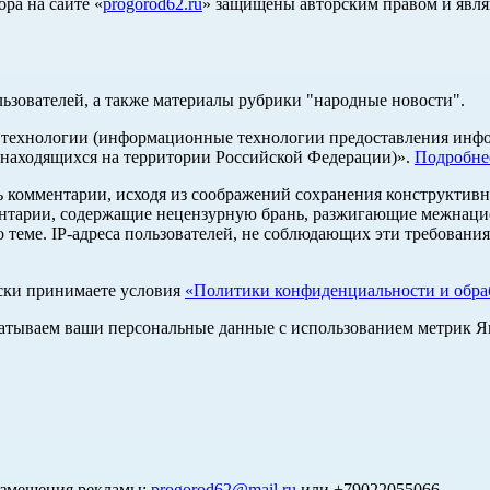
ра на сайте «
progorod62.ru
» защищены авторским правом и явля
льзователей, а также материалы рубрики "народные новости".
ехнологии (информационные технологии предоставления информ
 находящихся на территории Российской Федерации)».
Подробне
ь комментарии, исходя из соображений сохранения конструктивн
ентарии, содержащие нецензурную брань, разжигающие межнацио
 теме. IP-адреса пользователей, не соблюдающих эти требования
ски принимаете условия
«Политики конфиденциальности и обраб
абатываем ваши персональные данные с использованием метрик 
азмещения рекламы:
progorod62@mail.ru
или +79022055066.