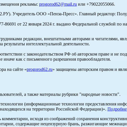
азмещения рекламы:
progorod62@mail.ru
или +79022055066.
У). Учредитель ООО «Пенза-Пресс». Главный редактор: Полуд
-86691 от 22 января 2024 г. выдано Федеральной службой по н
трудниками редакции, внештатными авторами и читателями, явля
а результаты интеллектуальной деятельности.
оответствии с законодательством РФ об авторском праве и не по
е иначе как с письменного разрешения правообладателя.
ра на сайте «
progorod62.ru
» защищены авторским правом и явля
льзователей, а также материалы рубрики "народные новости".
ехнологии (информационные технологии предоставления информ
 находящихся на территории Российской Федерации)».
Подробне
ь комментарии, исходя из соображений сохранения конструктивн
ентарии, содержащие нецензурную брань, разжигающие межнацио