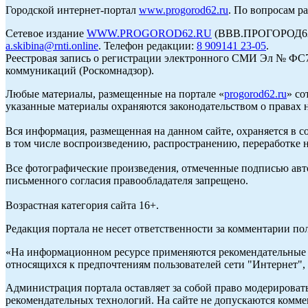
Городской интернет-портал
www.progorod62.ru
. По вопросам р
Сетевое издание
WWW.PROGOROD62.RU
(ВВВ.ПРОГОРОД62.Р
a.skibina@rnti.online
. Телефон редакции:
8 909141 23-05
.
Реестровая запись о регистрации электронного СМИ Эл № ФС77
коммуникаций (Роскомнадзор).
Любые материалы, размещенные на портале «
progorod62.ru
» со
указанные материалы охраняются законодательством о правах н
Вся информация, размещенная на данном сайте, охраняется в с
в том числе воспроизведению, распространению, переработке н
Все фотографические произведения, отмеченные подписью авто
письменного согласия правообладателя запрещено.
Возрастная категория сайта 16+.
Редакция портала не несет ответственности за комментарии по
«На информационном ресурсе применяются рекомендательные т
относящихся к предпочтениям пользователей сети "Интернет",
Администрация портала оставляет за собой право модерироват
рекомендательных технологий. На сайте не допускаются комм