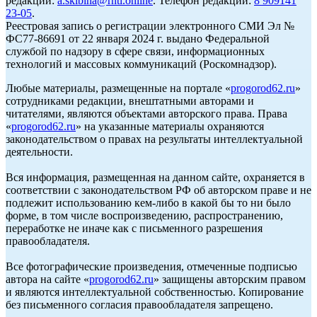
редакции:
a.skibina@rnti.online
. Телефон редакции:
8 909141
23-05
.
Реестровая запись о регистрации электронного СМИ Эл №
ФС77-86691 от 22 января 2024 г. выдано Федеральной
службой по надзору в сфере связи, информационных
технологий и массовых коммуникаций (Роскомнадзор).
Любые материалы, размещенные на портале «
progorod62.ru
»
сотрудниками редакции, внештатными авторами и
читателями, являются объектами авторского права. Права
«
progorod62.ru
» на указанные материалы охраняются
законодательством о правах на результаты интеллектуальной
деятельности.
Вся информация, размещенная на данном сайте, охраняется в
соответствии с законодательством РФ об авторском праве и не
подлежит использованию кем-либо в какой бы то ни было
форме, в том числе воспроизведению, распространению,
переработке не иначе как с письменного разрешения
правообладателя.
Все фотографические произведения, отмеченные подписью
автора на сайте «
progorod62.ru
» защищены авторским правом
и являются интеллектуальной собственностью. Копирование
без письменного согласия правообладателя запрещено.