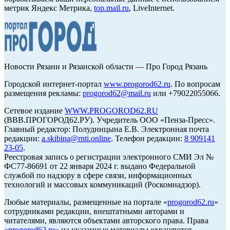
метрик Яндекс Метрика,
top.mail.ru
, LiveInternet.
Новости Рязани и Рязанской области — Про Город Рязань
Городской интернет-портал
www.progorod62.ru
. По вопросам
размещения рекламы:
progorod62@mail.ru
или +79022055066.
Сетевое издание
WWW.PROGOROD62.RU
(ВВВ.ПРОГОРОД62.РУ). Учредитель ООО «Пенза-Пресс».
Главный редактор: Полудницына Е.В. Электронная почта
редакции:
a.skibina@rnti.online
. Телефон редакции:
8 909141
23-05
.
Реестровая запись о регистрации электронного СМИ Эл №
ФС77-86691 от 22 января 2024 г. выдано Федеральной
службой по надзору в сфере связи, информационных
технологий и массовых коммуникаций (Роскомнадзор).
Любые материалы, размещенные на портале «
progorod62.ru
»
сотрудниками редакции, внештатными авторами и
читателями, являются объектами авторского права. Права
«
progorod62.ru
» на указанные материалы охраняются