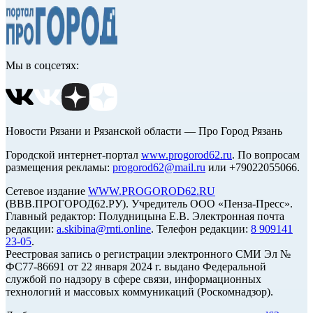
Мы в соцсетях:
Новости Рязани и Рязанской области — Про Город Рязань
Городской интернет-портал
www.progorod62.ru
. По вопросам
размещения рекламы:
progorod62@mail.ru
или +79022055066.
Сетевое издание
WWW.PROGOROD62.RU
(ВВВ.ПРОГОРОД62.РУ). Учредитель ООО «Пенза-Пресс».
Главный редактор: Полудницына Е.В. Электронная почта
редакции:
a.skibina@rnti.online
. Телефон редакции:
8 909141
23-05
.
Реестровая запись о регистрации электронного СМИ Эл №
ФС77-86691 от 22 января 2024 г. выдано Федеральной
службой по надзору в сфере связи, информационных
технологий и массовых коммуникаций (Роскомнадзор).