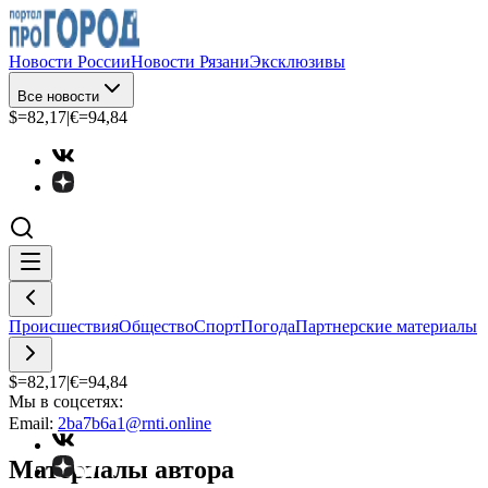
Новости России
Новости Рязани
Эксклюзивы
Все новости
$=
82,17
|
€=
94,84
Происшествия
Общество
Спорт
Погода
Партнерские материалы
$=
82,17
|
€=
94,84
Мы в соцсетях:
Email:
2ba7b6a1@rnti.online
Материалы автора