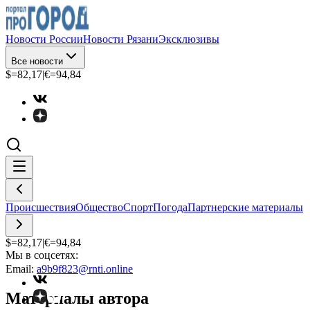
Новости России
Новости Рязани
Эксклюзивы
Все новости
$=
82,17
|
€=
94,84
Происшествия
Общество
Спорт
Погода
Партнерские материалы
$=
82,17
|
€=
94,84
Мы в соцсетях:
Email:
a9b9f823@rnti.online
Материалы автора