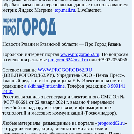
обрабатываем ваши персональные данные с использованием
метрик Яндекс Метрика,
top.mail.ru
, LiveInternet.
Новости Рязани и Рязанской области — Про Город Рязань
Городской интернет-портал
www.progorod62.ru
. По вопросам
размещения рекламы:
progorod62@mail.ru
или +79022055066.
Сетевое издание
WWW.PROGOROD62.RU
(ВВВ.ПРОГОРОД62.РУ). Учредитель ООО «Пенза-Пресс».
Главный редактор: Полудницына Е.В. Электронная почта
редакции:
a.skibina@rnti.online
. Телефон редакции:
8 909141
23-05
.
Реестровая запись о регистрации электронного СМИ Эл №
ФС77-86691 от 22 января 2024 г. выдано Федеральной
службой по надзору в сфере связи, информационных
технологий и массовых коммуникаций (Роскомнадзор).
Любые материалы, размещенные на портале «
progorod62.ru
»
сотрудниками редакции, внештатными авторами и
читателями, являются объектами авторского права. Права