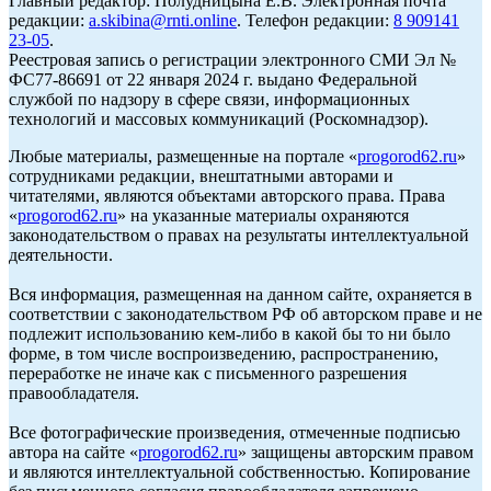
Главный редактор: Полудницына Е.В. Электронная почта
редакции:
a.skibina@rnti.online
. Телефон редакции:
8 909141
23-05
.
Реестровая запись о регистрации электронного СМИ Эл №
ФС77-86691 от 22 января 2024 г. выдано Федеральной
службой по надзору в сфере связи, информационных
технологий и массовых коммуникаций (Роскомнадзор).
Любые материалы, размещенные на портале «
progorod62.ru
»
сотрудниками редакции, внештатными авторами и
читателями, являются объектами авторского права. Права
«
progorod62.ru
» на указанные материалы охраняются
законодательством о правах на результаты интеллектуальной
деятельности.
Вся информация, размещенная на данном сайте, охраняется в
соответствии с законодательством РФ об авторском праве и не
подлежит использованию кем-либо в какой бы то ни было
форме, в том числе воспроизведению, распространению,
переработке не иначе как с письменного разрешения
правообладателя.
Все фотографические произведения, отмеченные подписью
автора на сайте «
progorod62.ru
» защищены авторским правом
и являются интеллектуальной собственностью. Копирование