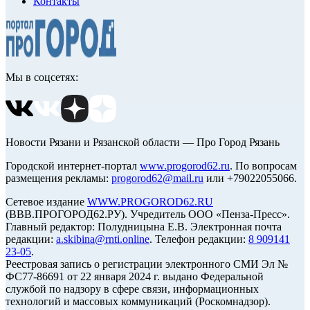
Контакты
Мы в соцсетях:
Новости Рязани и Рязанской области — Про Город Рязань
Городской интернет-портал
www.progorod62.ru
. По вопросам
размещения рекламы:
progorod62@mail.ru
или +79022055066.
Сетевое издание
WWW.PROGOROD62.RU
(ВВВ.ПРОГОРОД62.РУ). Учредитель ООО «Пенза-Пресс».
Главный редактор: Полудницына Е.В. Электронная почта
редакции:
a.skibina@rnti.online
. Телефон редакции:
8 909141
23-05
.
Реестровая запись о регистрации электронного СМИ Эл №
ФС77-86691 от 22 января 2024 г. выдано Федеральной
службой по надзору в сфере связи, информационных
технологий и массовых коммуникаций (Роскомнадзор).