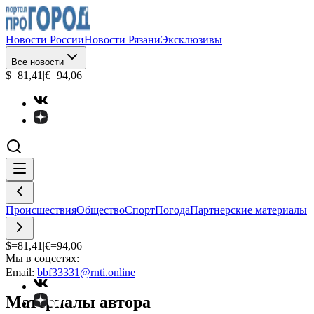
Новости России
Новости Рязани
Эксклюзивы
Все новости
$=
81,41
|
€=
94,06
Происшествия
Общество
Спорт
Погода
Партнерские материалы
$=
81,41
|
€=
94,06
Мы в соцсетях:
Email:
bbf33331@rnti.online
Материалы автора