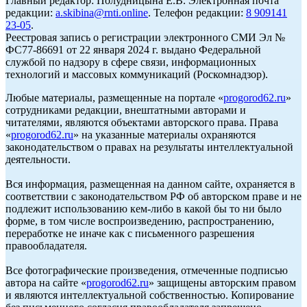
Главный редактор: Полудницына Е.В. Электронная почта
редакции:
a.skibina@rnti.online
. Телефон редакции:
8 909141
23-05
.
Реестровая запись о регистрации электронного СМИ Эл №
ФС77-86691 от 22 января 2024 г. выдано Федеральной
службой по надзору в сфере связи, информационных
технологий и массовых коммуникаций (Роскомнадзор).
Любые материалы, размещенные на портале «
progorod62.ru
»
сотрудниками редакции, внештатными авторами и
читателями, являются объектами авторского права. Права
«
progorod62.ru
» на указанные материалы охраняются
законодательством о правах на результаты интеллектуальной
деятельности.
Вся информация, размещенная на данном сайте, охраняется в
соответствии с законодательством РФ об авторском праве и не
подлежит использованию кем-либо в какой бы то ни было
форме, в том числе воспроизведению, распространению,
переработке не иначе как с письменного разрешения
правообладателя.
Все фотографические произведения, отмеченные подписью
автора на сайте «
progorod62.ru
» защищены авторским правом
и являются интеллектуальной собственностью. Копирование