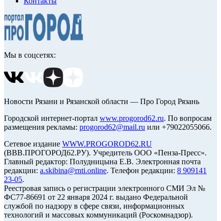
Контакты
Мы в соцсетях:
Новости Рязани и Рязанской области — Про Город Рязань
Городской интернет-портал
www.progorod62.ru
. По вопросам
размещения рекламы:
progorod62@mail.ru
или +79022055066.
Сетевое издание
WWW.PROGOROD62.RU
(ВВВ.ПРОГОРОД62.РУ). Учредитель ООО «Пенза-Пресс».
Главный редактор: Полудницына Е.В. Электронная почта
редакции:
a.skibina@rnti.online
. Телефон редакции:
8 909141
23-05
.
Реестровая запись о регистрации электронного СМИ Эл №
ФС77-86691 от 22 января 2024 г. выдано Федеральной
службой по надзору в сфере связи, информационных
технологий и массовых коммуникаций (Роскомнадзор).