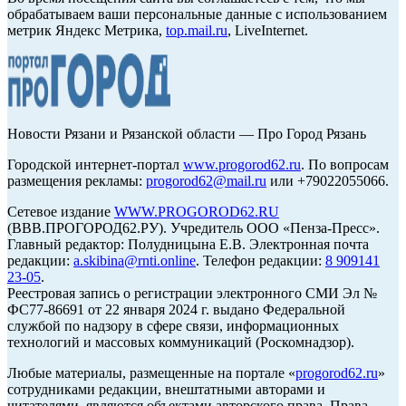
обрабатываем ваши персональные данные с использованием
метрик Яндекс Метрика,
top.mail.ru
, LiveInternet.
Новости Рязани и Рязанской области — Про Город Рязань
Городской интернет-портал
www.progorod62.ru
. По вопросам
размещения рекламы:
progorod62@mail.ru
или +79022055066.
Сетевое издание
WWW.PROGOROD62.RU
(ВВВ.ПРОГОРОД62.РУ). Учредитель ООО «Пенза-Пресс».
Главный редактор: Полудницына Е.В. Электронная почта
редакции:
a.skibina@rnti.online
. Телефон редакции:
8 909141
23-05
.
Реестровая запись о регистрации электронного СМИ Эл №
ФС77-86691 от 22 января 2024 г. выдано Федеральной
службой по надзору в сфере связи, информационных
технологий и массовых коммуникаций (Роскомнадзор).
Любые материалы, размещенные на портале «
progorod62.ru
»
сотрудниками редакции, внештатными авторами и
читателями, являются объектами авторского права. Права