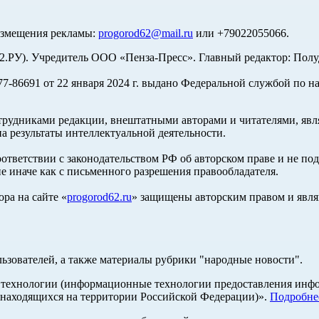
азмещения рекламы:
progorod62@mail.ru
или +79022055066.
У). Учредитель ООО «Пенза-Пресс». Главный редактор: Полуд
-86691 от 22 января 2024 г. выдано Федеральной службой по н
трудниками редакции, внештатными авторами и читателями, явля
а результаты интеллектуальной деятельности.
оответствии с законодательством РФ об авторском праве и не по
е иначе как с письменного разрешения правообладателя.
ра на сайте «
progorod62.ru
» защищены авторским правом и явля
льзователей, а также материалы рубрики "народные новости".
ехнологии (информационные технологии предоставления информ
 находящихся на территории Российской Федерации)».
Подробне