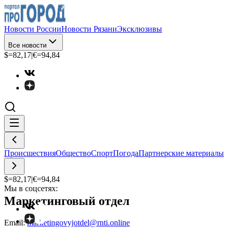
Новости России
Новости Рязани
Эксклюзивы
Все новости
$=
82,17
|
€=
94,84
Происшествия
Общество
Спорт
Погода
Партнерские материалы
$=
82,17
|
€=
94,84
Мы в соцсетях:
Маркетинговый отдел
Email:
marketingovyjotdel@rnti.online