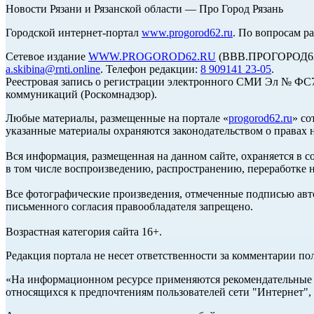
Новости Рязани и Рязанской области — Про Город Рязань
Городской интернет-портал
www.progorod62.ru
. По вопросам р
Сетевое издание
WWW.PROGOROD62.RU
(ВВВ.ПРОГОРОД62.Р
a.skibina@rnti.online
. Телефон редакции:
8 909141 23-05
.
Реестровая запись о регистрации электронного СМИ Эл № ФС77
коммуникаций (Роскомнадзор).
Любые материалы, размещенные на портале «
progorod62.ru
» со
указанные материалы охраняются законодательством о правах н
Вся информация, размещенная на данном сайте, охраняется в с
в том числе воспроизведению, распространению, переработке н
Все фотографические произведения, отмеченные подписью авто
письменного согласия правообладателя запрещено.
Возрастная категория сайта 16+.
Редакция портала не несет ответственности за комментарии по
«На информационном ресурсе применяются рекомендательные т
относящихся к предпочтениям пользователей сети "Интернет",