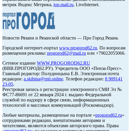
метрик Яндекс Метрика,
top.mail.ru
, LiveInternet.
Новости Рязани и Рязанской области — Про Город Рязань
Городской интернет-портал
www.progorod62.ru
. По вопросам
размещения рекламы:
progorod62@mail.ru
или +79022055066.
Сетевое издание
WWW.PROGOROD62.RU
(ВВВ.ПРОГОРОД62.РУ). Учредитель ООО «Пенза-Пресс».
Главный редактор: Полудницына Е.В. Электронная почта
редакции:
a.skibina@rnti.online
. Телефон редакции:
8 909141
23-05
.
Реестровая запись о регистрации электронного СМИ Эл №
ФС77-86691 от 22 января 2024 г. выдано Федеральной
службой по надзору в сфере связи, информационных
технологий и массовых коммуникаций (Роскомнадзор).
Любые материалы, размещенные на портале «
progorod62.ru
»
сотрудниками редакции, внештатными авторами и
читателями, являются объектами авторского права. Права
«
progorod62.ru
» на указанные материалы охраняются