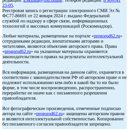
редакции:
a.skibina@rnti.online
. Телефон редакции:
8 909141
23-05
.
Реестровая запись о регистрации электронного СМИ Эл №
ФС77-86691 от 22 января 2024 г. выдано Федеральной
службой по надзору в сфере связи, информационных
технологий и массовых коммуникаций (Роскомнадзор).
Любые материалы, размещенные на портале «
progorod62.ru
»
сотрудниками редакции, внештатными авторами и
читателями, являются объектами авторского права. Права
«
progorod62.ru
» на указанные материалы охраняются
законодательством о правах на результаты интеллектуальной
деятельности.
Вся информация, размещенная на данном сайте, охраняется в
соответствии с законодательством РФ об авторском праве и не
подлежит использованию кем-либо в какой бы то ни было
форме, в том числе воспроизведению, распространению,
переработке не иначе как с письменного разрешения
правообладателя.
Все фотографические произведения, отмеченные подписью
автора на сайте «
progorod62.ru
» защищены авторским правом
и являются интеллектуальной собственностью. Копирование
без письменного согласия правообладателя запрещено.