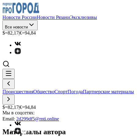
Новости России
Новости Рязани
Эксклюзивы
Все новости
$=
82,17
|
€=
94,84
Происшествия
Общество
Спорт
Погода
Партнерские материалы
$=
82,17
|
€=
94,84
Мы в соцсетях:
Email:
2d299df5@rnti.online
Материалы автора