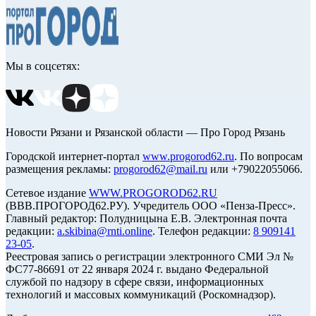
Мы в соцсетях:
Новости Рязани и Рязанской области — Про Город Рязань
Городской интернет-портал
www.progorod62.ru
. По вопросам
размещения рекламы:
progorod62@mail.ru
или +79022055066.
Сетевое издание
WWW.PROGOROD62.RU
(ВВВ.ПРОГОРОД62.РУ). Учредитель ООО «Пенза-Пресс».
Главный редактор: Полудницына Е.В. Электронная почта
редакции:
a.skibina@rnti.online
. Телефон редакции:
8 909141
23-05
.
Реестровая запись о регистрации электронного СМИ Эл №
ФС77-86691 от 22 января 2024 г. выдано Федеральной
службой по надзору в сфере связи, информационных
технологий и массовых коммуникаций (Роскомнадзор).