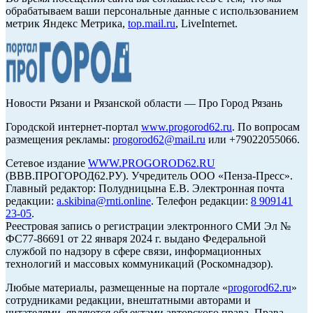
обрабатываем ваши персональные данные с использованием
метрик Яндекс Метрика,
top.mail.ru
, LiveInternet.
Новости Рязани и Рязанской области — Про Город Рязань
Городской интернет-портал
www.progorod62.ru
. По вопросам
размещения рекламы:
progorod62@mail.ru
или +79022055066.
Сетевое издание
WWW.PROGOROD62.RU
(ВВВ.ПРОГОРОД62.РУ). Учредитель ООО «Пенза-Пресс».
Главный редактор: Полудницына Е.В. Электронная почта
редакции:
a.skibina@rnti.online
. Телефон редакции:
8 909141
23-05
.
Реестровая запись о регистрации электронного СМИ Эл №
ФС77-86691 от 22 января 2024 г. выдано Федеральной
службой по надзору в сфере связи, информационных
технологий и массовых коммуникаций (Роскомнадзор).
Любые материалы, размещенные на портале «
progorod62.ru
»
сотрудниками редакции, внештатными авторами и
читателями, являются объектами авторского права. Права