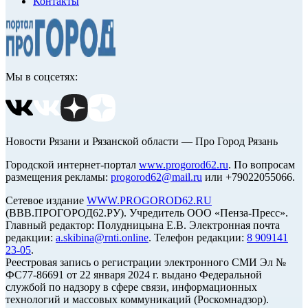
Контакты
Мы в соцсетях:
Новости Рязани и Рязанской области — Про Город Рязань
Городской интернет-портал
www.progorod62.ru
. По вопросам
размещения рекламы:
progorod62@mail.ru
или +79022055066.
Сетевое издание
WWW.PROGOROD62.RU
(ВВВ.ПРОГОРОД62.РУ). Учредитель ООО «Пенза-Пресс».
Главный редактор: Полудницына Е.В. Электронная почта
редакции:
a.skibina@rnti.online
. Телефон редакции:
8 909141
23-05
.
Реестровая запись о регистрации электронного СМИ Эл №
ФС77-86691 от 22 января 2024 г. выдано Федеральной
службой по надзору в сфере связи, информационных
технологий и массовых коммуникаций (Роскомнадзор).