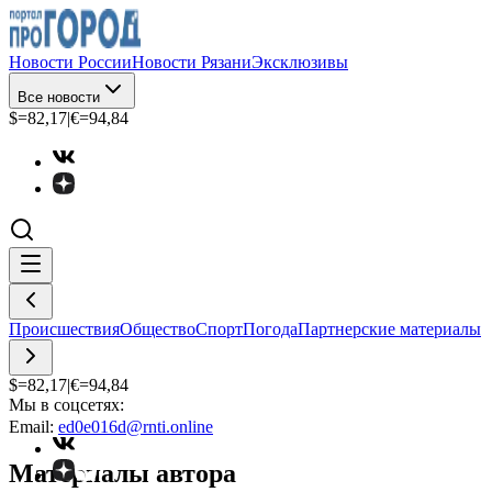
Новости России
Новости Рязани
Эксклюзивы
Все новости
$=
82,17
|
€=
94,84
Происшествия
Общество
Спорт
Погода
Партнерские материалы
$=
82,17
|
€=
94,84
Мы в соцсетях:
Email:
ed0e016d@rnti.online
Материалы автора