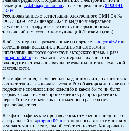
Главный редактор: Полудницына Е.В. Электронная почта
редакции:
a.skibina@rnti.online
. Телефон редакции:
8 909141
23-05
.
Реестровая запись о регистрации электронного СМИ Эл №
ФС77-86691 от 22 января 2024 г. выдано Федеральной
службой по надзору в сфере связи, информационных
технологий и массовых коммуникаций (Роскомнадзор).
Любые материалы, размещенные на портале «
progorod62.ru
»
сотрудниками редакции, внештатными авторами и
читателями, являются объектами авторского права. Права
«
progorod62.ru
» на указанные материалы охраняются
законодательством о правах на результаты интеллектуальной
деятельности.
Вся информация, размещенная на данном сайте, охраняется в
соответствии с законодательством РФ об авторском праве и не
подлежит использованию кем-либо в какой бы то ни было
форме, в том числе воспроизведению, распространению,
переработке не иначе как с письменного разрешения
правообладателя.
Все фотографические произведения, отмеченные подписью
автора на сайте «
progorod62.ru
» защищены авторским правом
и являются интеллектуальной собственностью. Копирование