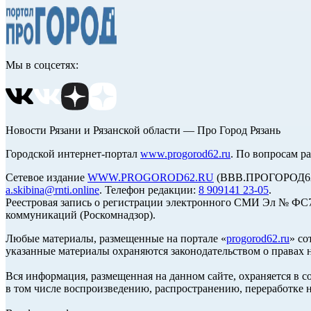
Мы в соцсетях:
Новости Рязани и Рязанской области — Про Город Рязань
Городской интернет-портал
www.progorod62.ru
. По вопросам р
Сетевое издание
WWW.PROGOROD62.RU
(ВВВ.ПРОГОРОД62.Р
a.skibina@rnti.online
. Телефон редакции:
8 909141 23-05
.
Реестровая запись о регистрации электронного СМИ Эл № ФС77
коммуникаций (Роскомнадзор).
Любые материалы, размещенные на портале «
progorod62.ru
» со
указанные материалы охраняются законодательством о правах н
Вся информация, размещенная на данном сайте, охраняется в с
в том числе воспроизведению, распространению, переработке н