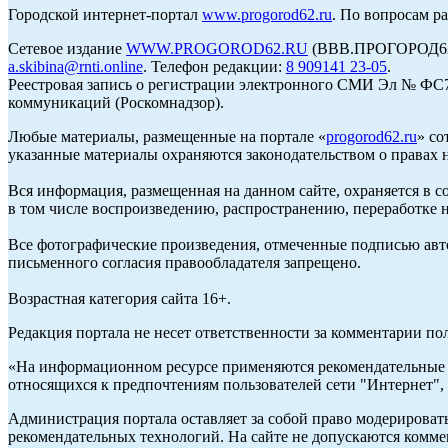
Городской интернет-портал
www.progorod62.ru
. По вопросам р
Сетевое издание
WWW.PROGOROD62.RU
(ВВВ.ПРОГОРОД62.Р
a.skibina@rnti.online
. Телефон редакции:
8 909141 23-05
.
Реестровая запись о регистрации электронного СМИ Эл № ФС77
коммуникаций (Роскомнадзор).
Любые материалы, размещенные на портале «
progorod62.ru
» со
указанные материалы охраняются законодательством о правах н
Вся информация, размещенная на данном сайте, охраняется в с
в том числе воспроизведению, распространению, переработке н
Все фотографические произведения, отмеченные подписью авто
письменного согласия правообладателя запрещено.
Возрастная категория сайта 16+.
Редакция портала не несет ответственности за комментарии по
«На информационном ресурсе применяются рекомендательные т
относящихся к предпочтениям пользователей сети "Интернет",
Администрация портала оставляет за собой право модерироват
рекомендательных технологий. На сайте не допускаются комм