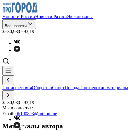
Новости России
Новости Рязани
Эксклюзивы
Все новости
$=
80,93
|
€=
93,19
Происшествия
Общество
Спорт
Погода
Партнерские материалы
$=
80,93
|
€=
93,19
Мы в соцсетях:
Email:
0b1d08c3@rnti.online
Материалы автора