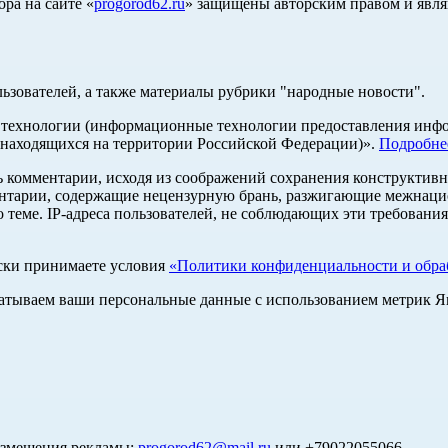
ра на сайте «
progorod62.ru
» защищены авторским правом и явля
льзователей, а также материалы рубрики "народные новости".
ехнологии (информационные технологии предоставления информ
 находящихся на территории Российской Федерации)».
Подробне
ь комментарии, исходя из соображений сохранения конструктивн
ентарии, содержащие нецензурную брань, разжигающие межнацио
 теме. IP-адреса пользователей, не соблюдающих эти требования
ски принимаете условия
«Политики конфиденциальности и обраб
абатываем ваши персональные данные с использованием метрик 
азмещения рекламы:
progorod62@mail.ru
или +79022055066.