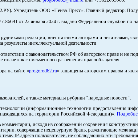
У). Учредитель ООО «Пенза-Пресс». Главный редактор: Полуд
-86691 от 22 января 2024 г. выдано Федеральной службой по н
трудниками редакции, внештатными авторами и читателями, явля
а результаты интеллектуальной деятельности.
оответствии с законодательством РФ об авторском праве и не по
е иначе как с письменного разрешения правообладателя.
ра на сайте «
progorod62.ru
» защищены авторским правом и явля
льзователей, а также материалы рубрики "народные новости".
ехнологии (информационные технологии предоставления информ
 находящихся на территории Российской Федерации)».
Подробне
ь комментарии, исходя из соображений сохранения конструктивн
ентарии, содержащие нецензурную брань, разжигающие межнацио
 теме. IP-адреса пользователей, не соблюдающих эти требования