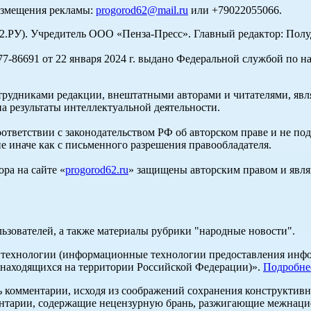
азмещения рекламы:
progorod62@mail.ru
или +79022055066.
У). Учредитель ООО «Пенза-Пресс». Главный редактор: Полуд
-86691 от 22 января 2024 г. выдано Федеральной службой по н
трудниками редакции, внештатными авторами и читателями, явля
а результаты интеллектуальной деятельности.
оответствии с законодательством РФ об авторском праве и не по
е иначе как с письменного разрешения правообладателя.
ра на сайте «
progorod62.ru
» защищены авторским правом и явля
льзователей, а также материалы рубрики "народные новости".
ехнологии (информационные технологии предоставления информ
 находящихся на территории Российской Федерации)».
Подробне
ь комментарии, исходя из соображений сохранения конструктивн
ентарии, содержащие нецензурную брань, разжигающие межнацио