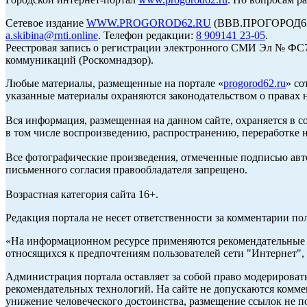
Сетевое издание
WWW.PROGOROD62.RU
(ВВВ.ПРОГОРОД62.Р
a.skibina@rnti.online
. Телефон редакции:
8 909141 23-05
.
Реестровая запись о регистрации электронного СМИ Эл № ФС77
коммуникаций (Роскомнадзор).
Любые материалы, размещенные на портале «
progorod62.ru
» со
указанные материалы охраняются законодательством о правах н
Вся информация, размещенная на данном сайте, охраняется в с
в том числе воспроизведению, распространению, переработке н
Все фотографические произведения, отмеченные подписью авто
письменного согласия правообладателя запрещено.
Возрастная категория сайта 16+.
Редакция портала не несет ответственности за комментарии по
«На информационном ресурсе применяются рекомендательные т
относящихся к предпочтениям пользователей сети "Интернет",
Администрация портала оставляет за собой право модерироват
рекомендательных технологий. На сайте не допускаются комм
унижение человеческого достоинства, размещение ссылок не по