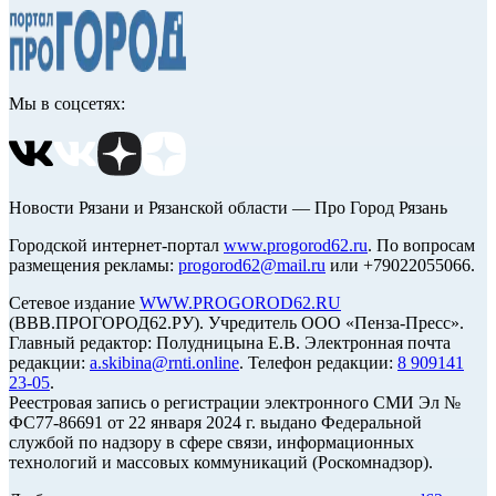
Мы в соцсетях:
Новости Рязани и Рязанской области — Про Город Рязань
Городской интернет-портал
www.progorod62.ru
. По вопросам
размещения рекламы:
progorod62@mail.ru
или +79022055066.
Сетевое издание
WWW.PROGOROD62.RU
(ВВВ.ПРОГОРОД62.РУ). Учредитель ООО «Пенза-Пресс».
Главный редактор: Полудницына Е.В. Электронная почта
редакции:
a.skibina@rnti.online
. Телефон редакции:
8 909141
23-05
.
Реестровая запись о регистрации электронного СМИ Эл №
ФС77-86691 от 22 января 2024 г. выдано Федеральной
службой по надзору в сфере связи, информационных
технологий и массовых коммуникаций (Роскомнадзор).