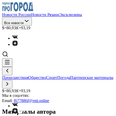
Новости России
Новости Рязани
Эксклюзивы
Все новости
$=
80,93
|
€=
93,19
Происшествия
Общество
Спорт
Погода
Партнерские материалы
$=
80,93
|
€=
93,19
Мы в соцсетях:
Email:
f677886f@rnti.online
Материалы автора