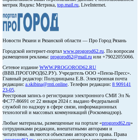
метрик Яндекс Метрика,
top.mail.ru
, LiveInternet.
Новости Рязани и Рязанской области — Про Город Рязань
Городской интернет-портал
www.progorod62.ru
. По вопросам
размещения рекламы:
progorod62@mail.ru
или +79022055066.
Сетевое издание
WWW.PROGOROD62.RU
(ВВВ.ПРОГОРОД62.РУ). Учредитель ООО «Пенза-Пресс».
Главный редактор: Полудницына Е.В. Электронная почта
редакции:
a.skibina@rnti.online
. Телефон редакции:
8 909141
23-05
.
Реестровая запись о регистрации электронного СМИ Эл №
ФС77-86691 от 22 января 2024 г. выдано Федеральной
службой по надзору в сфере связи, информационных
технологий и массовых коммуникаций (Роскомнадзор).
Любые материалы, размещенные на портале «
progorod62.ru
»
сотрудниками редакции, внештатными авторами и
читателями, являются объектами авторского права. Права
«
progorod62.ru
» на указанные материалы охраняются