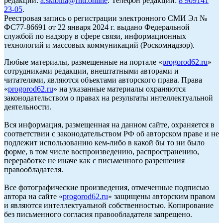
редакции:
a.skibina@rnti.online
. Телефон редакции:
8 909141
23-05
.
Реестровая запись о регистрации электронного СМИ Эл №
ФС77-86691 от 22 января 2024 г. выдано Федеральной
службой по надзору в сфере связи, информационных
технологий и массовых коммуникаций (Роскомнадзор).
Любые материалы, размещенные на портале «
progorod62.ru
»
сотрудниками редакции, внештатными авторами и
читателями, являются объектами авторского права. Права
«
progorod62.ru
» на указанные материалы охраняются
законодательством о правах на результаты интеллектуальной
деятельности.
Вся информация, размещенная на данном сайте, охраняется в
соответствии с законодательством РФ об авторском праве и не
подлежит использованию кем-либо в какой бы то ни было
форме, в том числе воспроизведению, распространению,
переработке не иначе как с письменного разрешения
правообладателя.
Все фотографические произведения, отмеченные подписью
автора на сайте «
progorod62.ru
» защищены авторским правом
и являются интеллектуальной собственностью. Копирование
без письменного согласия правообладателя запрещено.