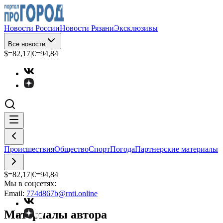
Новости России
Новости Рязани
Эксклюзивы
Все новости
$=
82,17
|
€=
94,84
Происшествия
Общество
Спорт
Погода
Партнерские материалы
$=
82,17
|
€=
94,84
Мы в соцсетях:
Email:
774d867b@rnti.online
Материалы автора