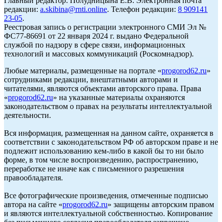
Главный редактор: Полудницына Е.В. Электронная почта
редакции:
a.skibina@rnti.online
. Телефон редакции:
8 909141
23-05
.
Реестровая запись о регистрации электронного СМИ Эл №
ФС77-86691 от 22 января 2024 г. выдано Федеральной
службой по надзору в сфере связи, информационных
технологий и массовых коммуникаций (Роскомнадзор).
Любые материалы, размещенные на портале «
progorod62.ru
»
сотрудниками редакции, внештатными авторами и
читателями, являются объектами авторского права. Права
«
progorod62.ru
» на указанные материалы охраняются
законодательством о правах на результаты интеллектуальной
деятельности.
Вся информация, размещенная на данном сайте, охраняется в
соответствии с законодательством РФ об авторском праве и не
подлежит использованию кем-либо в какой бы то ни было
форме, в том числе воспроизведению, распространению,
переработке не иначе как с письменного разрешения
правообладателя.
Все фотографические произведения, отмеченные подписью
автора на сайте «
progorod62.ru
» защищены авторским правом
и являются интеллектуальной собственностью. Копирование