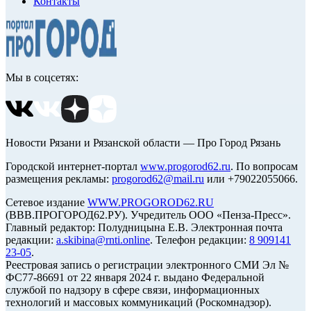
Контакты
Мы в соцсетях:
Новости Рязани и Рязанской области — Про Город Рязань
Городской интернет-портал
www.progorod62.ru
. По вопросам
размещения рекламы:
progorod62@mail.ru
или +79022055066.
Сетевое издание
WWW.PROGOROD62.RU
(ВВВ.ПРОГОРОД62.РУ). Учредитель ООО «Пенза-Пресс».
Главный редактор: Полудницына Е.В. Электронная почта
редакции:
a.skibina@rnti.online
. Телефон редакции:
8 909141
23-05
.
Реестровая запись о регистрации электронного СМИ Эл №
ФС77-86691 от 22 января 2024 г. выдано Федеральной
службой по надзору в сфере связи, информационных
технологий и массовых коммуникаций (Роскомнадзор).