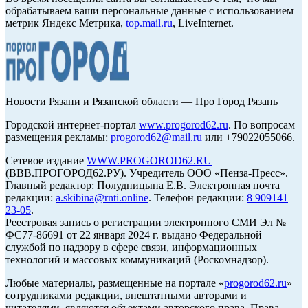
обрабатываем ваши персональные данные с использованием
метрик Яндекс Метрика,
top.mail.ru
, LiveInternet.
Новости Рязани и Рязанской области — Про Город Рязань
Городской интернет-портал
www.progorod62.ru
. По вопросам
размещения рекламы:
progorod62@mail.ru
или +79022055066.
Сетевое издание
WWW.PROGOROD62.RU
(ВВВ.ПРОГОРОД62.РУ). Учредитель ООО «Пенза-Пресс».
Главный редактор: Полудницына Е.В. Электронная почта
редакции:
a.skibina@rnti.online
. Телефон редакции:
8 909141
23-05
.
Реестровая запись о регистрации электронного СМИ Эл №
ФС77-86691 от 22 января 2024 г. выдано Федеральной
службой по надзору в сфере связи, информационных
технологий и массовых коммуникаций (Роскомнадзор).
Любые материалы, размещенные на портале «
progorod62.ru
»
сотрудниками редакции, внештатными авторами и
читателями, являются объектами авторского права. Права