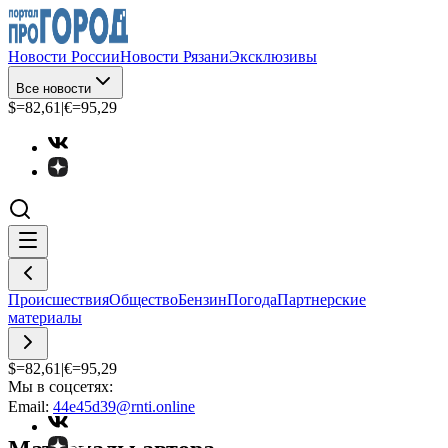
Новости России
Новости Рязани
Эксклюзивы
Все новости
$=
82,61
|
€=
95,29
Происшествия
Общество
Бензин
Погода
Партнерские
материалы
$=
82,61
|
€=
95,29
Мы в соцсетях:
Email:
44e45d39@rnti.online