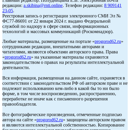
Главный редактор: Полудницына Е.В. Электронная почта
редакции:
a.skibina@rnti.online
. Телефон редакции:
8 909141
23-05
.
Реестровая запись о регистрации электронного СМИ Эл №
ФС77-86691 от 22 января 2024 г. выдано Федеральной
службой по надзору в сфере связи, информационных
технологий и массовых коммуникаций (Роскомнадзор).
Любые материалы, размещенные на портале «
progorod62.ru
»
сотрудниками редакции, внештатными авторами и
читателями, являются объектами авторского права. Права
«
progorod62.ru
» на указанные материалы охраняются
законодательством о правах на результаты интеллектуальной
деятельности.
Вся информация, размещенная на данном сайте, охраняется в
соответствии с законодательством РФ об авторском праве и не
подлежит использованию кем-либо в какой бы то ни было
форме, в том числе воспроизведению, распространению,
переработке не иначе как с письменного разрешения
правообладателя.
Все фотографические произведения, отмеченные подписью
автора на сайте «
progorod62.ru
» защищены авторским правом
и являются интеллектуальной собственностью. Копирование