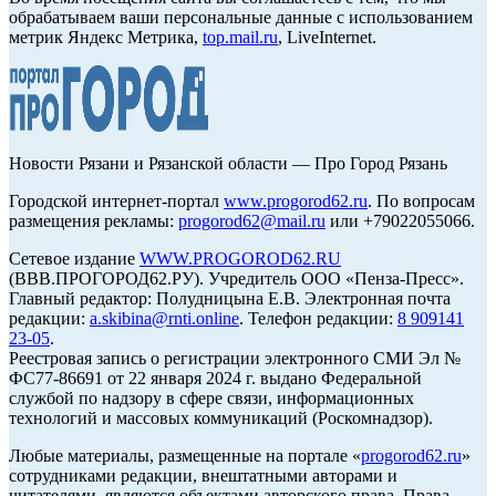
обрабатываем ваши персональные данные с использованием
метрик Яндекс Метрика,
top.mail.ru
, LiveInternet.
Новости Рязани и Рязанской области — Про Город Рязань
Городской интернет-портал
www.progorod62.ru
. По вопросам
размещения рекламы:
progorod62@mail.ru
или +79022055066.
Сетевое издание
WWW.PROGOROD62.RU
(ВВВ.ПРОГОРОД62.РУ). Учредитель ООО «Пенза-Пресс».
Главный редактор: Полудницына Е.В. Электронная почта
редакции:
a.skibina@rnti.online
. Телефон редакции:
8 909141
23-05
.
Реестровая запись о регистрации электронного СМИ Эл №
ФС77-86691 от 22 января 2024 г. выдано Федеральной
службой по надзору в сфере связи, информационных
технологий и массовых коммуникаций (Роскомнадзор).
Любые материалы, размещенные на портале «
progorod62.ru
»
сотрудниками редакции, внештатными авторами и
читателями, являются объектами авторского права. Права