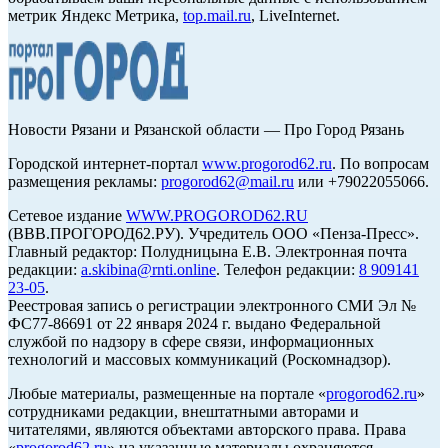
метрик Яндекс Метрика,
top.mail.ru
, LiveInternet.
Новости Рязани и Рязанской области — Про Город Рязань
Городской интернет-портал
www.progorod62.ru
. По вопросам
размещения рекламы:
progorod62@mail.ru
или +79022055066.
Сетевое издание
WWW.PROGOROD62.RU
(ВВВ.ПРОГОРОД62.РУ). Учредитель ООО «Пенза-Пресс».
Главный редактор: Полудницына Е.В. Электронная почта
редакции:
a.skibina@rnti.online
. Телефон редакции:
8 909141
23-05
.
Реестровая запись о регистрации электронного СМИ Эл №
ФС77-86691 от 22 января 2024 г. выдано Федеральной
службой по надзору в сфере связи, информационных
технологий и массовых коммуникаций (Роскомнадзор).
Любые материалы, размещенные на портале «
progorod62.ru
»
сотрудниками редакции, внештатными авторами и
читателями, являются объектами авторского права. Права
«
progorod62.ru
» на указанные материалы охраняются