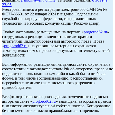
редакции:
a.skibina@rnti.online
. Телефон редакции:
8 909141
23-05
.
Реестровая запись о регистрации электронного СМИ Эл №
ФС77-86691 от 22 января 2024 г. выдано Федеральной
службой по надзору в сфере связи, информационных
технологий и массовых коммуникаций (Роскомнадзор).
Любые материалы, размещенные на портале «
progorod62.ru
»
сотрудниками редакции, внештатными авторами и
читателями, являются объектами авторского права. Права
«
progorod62.ru
» на указанные материалы охраняются
законодательством о правах на результаты интеллектуальной
деятельности.
Вся информация, размещенная на данном сайте, охраняется в
соответствии с законодательством РФ об авторском праве и не
подлежит использованию кем-либо в какой бы то ни было
форме, в том числе воспроизведению, распространению,
переработке не иначе как с письменного разрешения
правообладателя.
Все фотографические произведения, отмеченные подписью
автора на сайте «
progorod62.ru
» защищены авторским правом
и являются интеллектуальной собственностью. Копирование
без письменного согласия правообладателя запрещено.