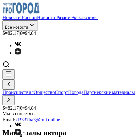
Новости России
Новости Рязани
Эксклюзивы
Все новости
$=
82,17
|
€=
94,84
Происшествия
Общество
Спорт
Погода
Партнерские материалы
$=
82,17
|
€=
94,84
Мы в соцсетях:
Email:
d3337ba3@rnti.online
Материалы автора