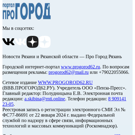
Мы в соцсетях:
Новости Рязани и Рязанской области — Про Город Рязань
Городской интернет-портал
www.progorod62.ru
. По вопросам
размещения рекламы:
progorod62@mail.ru
или +79022055066.
Сетевое издание
WWW.PROGOROD62.RU
(ВВВ.ПРОГОРОД62.РУ). Учредитель ООО «Пенза-Пресс».
Главный редактор: Полудницына Е.В. Электронная почта
редакции:
a.skibina@rnti.online
. Телефон редакции:
8 909141
23-05
.
Реестровая запись о регистрации электронного СМИ Эл №
ФС77-86691 от 22 января 2024 г. выдано Федеральной
службой по надзору в сфере связи, информационных
технологий и массовых коммуникаций (Роскомнадзор).