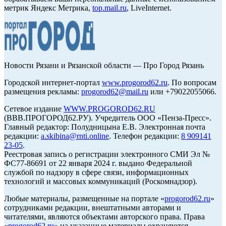
метрик Яндекс Метрика,
top.mail.ru
, LiveInternet.
Новости Рязани и Рязанской области — Про Город Рязань
Городской интернет-портал
www.progorod62.ru
. По вопросам
размещения рекламы:
progorod62@mail.ru
или +79022055066.
Сетевое издание
WWW.PROGOROD62.RU
(ВВВ.ПРОГОРОД62.РУ). Учредитель ООО «Пенза-Пресс».
Главный редактор: Полудницына Е.В. Электронная почта
редакции:
a.skibina@rnti.online
. Телефон редакции:
8 909141
23-05
.
Реестровая запись о регистрации электронного СМИ Эл №
ФС77-86691 от 22 января 2024 г. выдано Федеральной
службой по надзору в сфере связи, информационных
технологий и массовых коммуникаций (Роскомнадзор).
Любые материалы, размещенные на портале «
progorod62.ru
»
сотрудниками редакции, внештатными авторами и
читателями, являются объектами авторского права. Права
«
progorod62.ru
» на указанные материалы охраняются