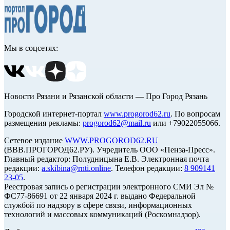
Мы в соцсетях:
Новости Рязани и Рязанской области — Про Город Рязань
Городской интернет-портал
www.progorod62.ru
. По вопросам
размещения рекламы:
progorod62@mail.ru
или +79022055066.
Сетевое издание
WWW.PROGOROD62.RU
(ВВВ.ПРОГОРОД62.РУ). Учредитель ООО «Пенза-Пресс».
Главный редактор: Полудницына Е.В. Электронная почта
редакции:
a.skibina@rnti.online
. Телефон редакции:
8 909141
23-05
.
Реестровая запись о регистрации электронного СМИ Эл №
ФС77-86691 от 22 января 2024 г. выдано Федеральной
службой по надзору в сфере связи, информационных
технологий и массовых коммуникаций (Роскомнадзор).