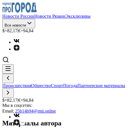
Новости России
Новости Рязани
Эксклюзивы
Все новости
$=
82,17
|
€=
94,84
Происшествия
Общество
Спорт
Погода
Партнерские материалы
$=
82,17
|
€=
94,84
Мы в соцсетях:
Email:
25b14b94@rnti.online
Материалы автора