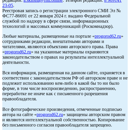
редакции:
a.skibina@rnti.online
. Телефон редакции:
8 909141
23-05
.
Реестровая запись о регистрации электронного СМИ Эл №
ФС77-86691 от 22 января 2024 г. выдано Федеральной
службой по надзору в сфере связи, информационных
технологий и массовых коммуникаций (Роскомнадзор).
Любые материалы, размещенные на портале «
progorod62.ru
»
сотрудниками редакции, внештатными авторами и
читателями, являются объектами авторского права. Права
«
progorod62.ru
» на указанные материалы охраняются
законодательством о правах на результаты интеллектуальной
деятельности.
Вся информация, размещенная на данном сайте, охраняется в
соответствии с законодательством РФ об авторском праве и не
подлежит использованию кем-либо в какой бы то ни было
форме, в том числе воспроизведению, распространению,
переработке не иначе как с письменного разрешения
правообладателя.
Все фотографические произведения, отмеченные подписью
автора на сайте «
progorod62.ru
» защищены авторским правом
и являются интеллектуальной собственностью. Копирование
без письменного согласия правообладателя запрещено.