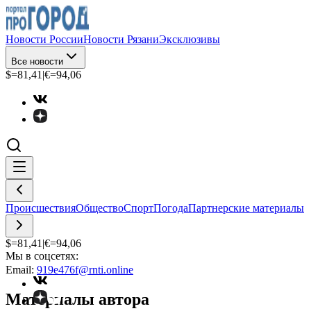
Новости России
Новости Рязани
Эксклюзивы
Все новости
$=
81,41
|
€=
94,06
Происшествия
Общество
Спорт
Погода
Партнерские материалы
$=
81,41
|
€=
94,06
Мы в соцсетях:
Email:
919e476f@rnti.online
Материалы автора