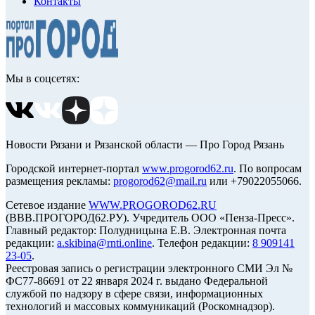
Контакты
Мы в соцсетях:
Новости Рязани и Рязанской области — Про Город Рязань
Городской интернет-портал
www.progorod62.ru
. По вопросам
размещения рекламы:
progorod62@mail.ru
или +79022055066.
Сетевое издание
WWW.PROGOROD62.RU
(ВВВ.ПРОГОРОД62.РУ). Учредитель ООО «Пенза-Пресс».
Главный редактор: Полудницына Е.В. Электронная почта
редакции:
a.skibina@rnti.online
. Телефон редакции:
8 909141
23-05
.
Реестровая запись о регистрации электронного СМИ Эл №
ФС77-86691 от 22 января 2024 г. выдано Федеральной
службой по надзору в сфере связи, информационных
технологий и массовых коммуникаций (Роскомнадзор).