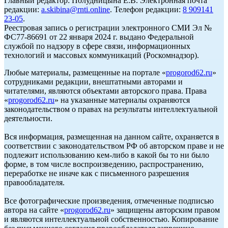
Главный редактор: Полудницына Е.В. Электронная почта
редакции:
a.skibina@rnti.online
. Телефон редакции:
8 909141
23-05
.
Реестровая запись о регистрации электронного СМИ Эл №
ФС77-86691 от 22 января 2024 г. выдано Федеральной
службой по надзору в сфере связи, информационных
технологий и массовых коммуникаций (Роскомнадзор).
Любые материалы, размещенные на портале «
progorod62.ru
»
сотрудниками редакции, внештатными авторами и
читателями, являются объектами авторского права. Права
«
progorod62.ru
» на указанные материалы охраняются
законодательством о правах на результаты интеллектуальной
деятельности.
Вся информация, размещенная на данном сайте, охраняется в
соответствии с законодательством РФ об авторском праве и не
подлежит использованию кем-либо в какой бы то ни было
форме, в том числе воспроизведению, распространению,
переработке не иначе как с письменного разрешения
правообладателя.
Все фотографические произведения, отмеченные подписью
автора на сайте «
progorod62.ru
» защищены авторским правом
и являются интеллектуальной собственностью. Копирование