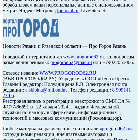
обрабатываем ваши персональные данные с использованием
метрик Яндекс Метрика,
top.mail.ru
, LiveInternet.
Новости Рязани и Рязанской области — Про Город Рязань
Городской интернет-портал
www.progorod62.ru
. По вопросам
размещения рекламы:
progorod62@mail.ru
или +79022055066.
Сетевое издание
WWW.PROGOROD62.RU
(ВВВ.ПРОГОРОД62.РУ). Учредитель ООО «Пенза-Пресс».
Главный редактор: Полудницына Е.В. Электронная почта
редакции:
a.skibina@rnti.online
. Телефон редакции:
8 909141
23-05
.
Реестровая запись о регистрации электронного СМИ Эл №
ФС77-86691 от 22 января 2024 г. выдано Федеральной
службой по надзору в сфере связи, информационных
технологий и массовых коммуникаций (Роскомнадзор).
Любые материалы, размещенные на портале «
progorod62.ru
»
сотрудниками редакции, внештатными авторами и
читателями, являются объектами авторского права. Права