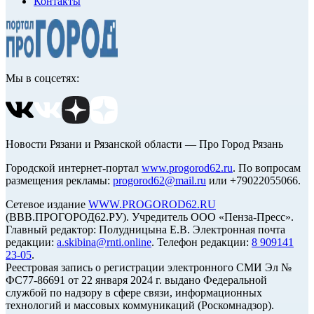
Контакты
Мы в соцсетях:
Новости Рязани и Рязанской области — Про Город Рязань
Городской интернет-портал
www.progorod62.ru
. По вопросам
размещения рекламы:
progorod62@mail.ru
или +79022055066.
Сетевое издание
WWW.PROGOROD62.RU
(ВВВ.ПРОГОРОД62.РУ). Учредитель ООО «Пенза-Пресс».
Главный редактор: Полудницына Е.В. Электронная почта
редакции:
a.skibina@rnti.online
. Телефон редакции:
8 909141
23-05
.
Реестровая запись о регистрации электронного СМИ Эл №
ФС77-86691 от 22 января 2024 г. выдано Федеральной
службой по надзору в сфере связи, информационных
технологий и массовых коммуникаций (Роскомнадзор).