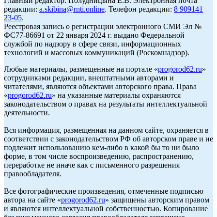
Главный редактор: Полудницына Е.В. Электронная почта
редакции:
a.skibina@rnti.online
. Телефон редакции:
8 909141
23-05
.
Реестровая запись о регистрации электронного СМИ Эл №
ФС77-86691 от 22 января 2024 г. выдано Федеральной
службой по надзору в сфере связи, информационных
технологий и массовых коммуникаций (Роскомнадзор).
Любые материалы, размещенные на портале «
progorod62.ru
»
сотрудниками редакции, внештатными авторами и
читателями, являются объектами авторского права. Права
«
progorod62.ru
» на указанные материалы охраняются
законодательством о правах на результаты интеллектуальной
деятельности.
Вся информация, размещенная на данном сайте, охраняется в
соответствии с законодательством РФ об авторском праве и не
подлежит использованию кем-либо в какой бы то ни было
форме, в том числе воспроизведению, распространению,
переработке не иначе как с письменного разрешения
правообладателя.
Все фотографические произведения, отмеченные подписью
автора на сайте «
progorod62.ru
» защищены авторским правом
и являются интеллектуальной собственностью. Копирование