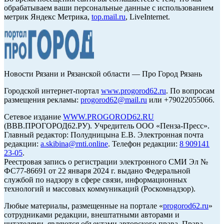
обрабатываем ваши персональные данные с использованием
метрик Яндекс Метрика,
top.mail.ru
, LiveInternet.
Новости Рязани и Рязанской области — Про Город Рязань
Городской интернет-портал
www.progorod62.ru
. По вопросам
размещения рекламы:
progorod62@mail.ru
или +79022055066.
Сетевое издание
WWW.PROGOROD62.RU
(ВВВ.ПРОГОРОД62.РУ). Учредитель ООО «Пенза-Пресс».
Главный редактор: Полудницына Е.В. Электронная почта
редакции:
a.skibina@rnti.online
. Телефон редакции:
8 909141
23-05
.
Реестровая запись о регистрации электронного СМИ Эл №
ФС77-86691 от 22 января 2024 г. выдано Федеральной
службой по надзору в сфере связи, информационных
технологий и массовых коммуникаций (Роскомнадзор).
Любые материалы, размещенные на портале «
progorod62.ru
»
сотрудниками редакции, внештатными авторами и
читателями, являются объектами авторского права. Права