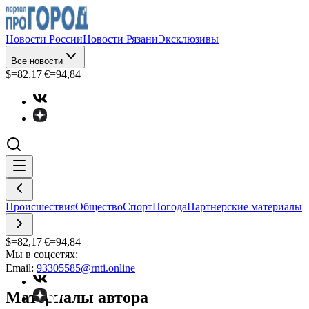
Новости России
Новости Рязани
Эксклюзивы
Все новости
$=
82,17
|
€=
94,84
Происшествия
Общество
Спорт
Погода
Партнерские материалы
$=
82,17
|
€=
94,84
Мы в соцсетях:
Email:
93305585@rnti.online
Материалы автора