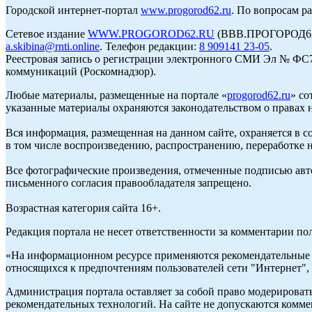
Городской интернет-портал
www.progorod62.ru
. По вопросам р
Сетевое издание
WWW.PROGOROD62.RU
(ВВВ.ПРОГОРОД62.Р
a.skibina@rnti.online
. Телефон редакции:
8 909141 23-05
.
Реестровая запись о регистрации электронного СМИ Эл № ФС77
коммуникаций (Роскомнадзор).
Любые материалы, размещенные на портале «
progorod62.ru
» со
указанные материалы охраняются законодательством о правах н
Вся информация, размещенная на данном сайте, охраняется в с
в том числе воспроизведению, распространению, переработке н
Все фотографические произведения, отмеченные подписью авто
письменного согласия правообладателя запрещено.
Возрастная категория сайта 16+.
Редакция портала не несет ответственности за комментарии по
«На информационном ресурсе применяются рекомендательные т
относящихся к предпочтениям пользователей сети "Интернет",
Администрация портала оставляет за собой право модерироват
рекомендательных технологий. На сайте не допускаются комм