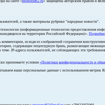
ра на сайте «
progorod62.ru
» защищены авторским правом и явля
льзователей, а также материалы рубрики "народные новости".
ехнологии (информационные технологии предоставления информ
 находящихся на территории Российской Федерации)».
Подробне
ь комментарии, исходя из соображений сохранения конструктивн
ентарии, содержащие нецензурную брань, разжигающие межнацио
 теме. IP-адреса пользователей, не соблюдающих эти требования
ски принимаете условия
«Политики конфиденциальности и обраб
абатываем ваши персональные данные с использованием метрик 
азмещения рекламы:
progorod62@mail.ru
или +79022055066.