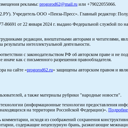
азмещения рекламы:
progorod62@mail.ru
или +79022055066.
У). Учредитель ООО «Пенза-Пресс». Главный редактор: Полуд
-86691 от 22 января 2024 г. выдано Федеральной службой по н
трудниками редакции, внештатными авторами и читателями, явля
а результаты интеллектуальной деятельности.
оответствии с законодательством РФ об авторском праве и не по
е иначе как с письменного разрешения правообладателя.
ра на сайте «
progorod62.ru
» защищены авторским правом и явля
льзователей, а также материалы рубрики "народные новости".
ехнологии (информационные технологии предоставления информ
 находящихся на территории Российской Федерации)».
Подробне
ь комментарии, исходя из соображений сохранения конструктивн
ентарии, содержащие нецензурную брань, разжигающие межнацио