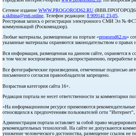
Сетевое издание
WWW.PROGOROD62.RU
(ВВВ.ПРОГОРОД62.Р
a.skibina@rnti.online
. Телефон редакции:
8 909141 23-05
.
Реестровая запись о регистрации электронного СМИ Эл № ФС77
коммуникаций (Роскомнадзор).
Любые материалы, размещенные на портале «
progorod62.ru
» со
указанные материалы охраняются законодательством о правах н
Вся информация, размещенная на данном сайте, охраняется в с
в том числе воспроизведению, распространению, переработке н
Все фотографические произведения, отмеченные подписью авто
письменного согласия правообладателя запрещено.
Возрастная категория сайта 16+.
Редакция портала не несет ответственности за комментарии по
«На информационном ресурсе применяются рекомендательные т
относящихся к предпочтениям пользователей сети "Интернет",
Администрация портала оставляет за собой право модерироват
рекомендательных технологий. На сайте не допускаются комм
унижение человеческого достоинства, размещение ссылок не по