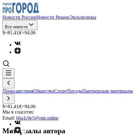
Новости России
Новости Рязани
Эксклюзивы
Все новости
$=
81,41
|
€=
94,06
Происшествия
Общество
Спорт
Погода
Партнерские материалы
$=
81,41
|
€=
94,06
Мы в соцсетях:
Email:
66a1c9e5@rnti.online
Материалы автора