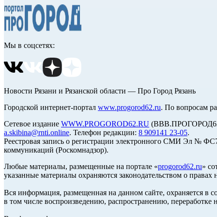
Мы в соцсетях:
Новости Рязани и Рязанской области — Про Город Рязань
Городской интернет-портал
www.progorod62.ru
. По вопросам р
Сетевое издание
WWW.PROGOROD62.RU
(ВВВ.ПРОГОРОД62.Р
a.skibina@rnti.online
. Телефон редакции:
8 909141 23-05
.
Реестровая запись о регистрации электронного СМИ Эл № ФС77
коммуникаций (Роскомнадзор).
Любые материалы, размещенные на портале «
progorod62.ru
» со
указанные материалы охраняются законодательством о правах н
Вся информация, размещенная на данном сайте, охраняется в с
в том числе воспроизведению, распространению, переработке н