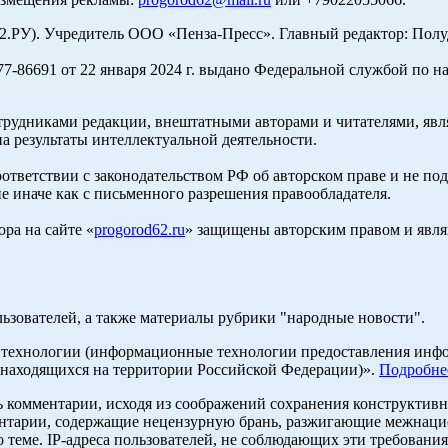
У). Учредитель ООО «Пенза-Пресс». Главный редактор: Полуд
-86691 от 22 января 2024 г. выдано Федеральной службой по н
трудниками редакции, внештатными авторами и читателями, явля
а результаты интеллектуальной деятельности.
оответствии с законодательством РФ об авторском праве и не по
е иначе как с письменного разрешения правообладателя.
ра на сайте «
progorod62.ru
» защищены авторским правом и явля
льзователей, а также материалы рубрики "народные новости".
ехнологии (информационные технологии предоставления информ
 находящихся на территории Российской Федерации)».
Подробне
ь комментарии, исходя из соображений сохранения конструктивн
ентарии, содержащие нецензурную брань, разжигающие межнацио
 теме. IP-адреса пользователей, не соблюдающих эти требования