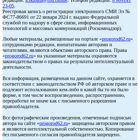
редакции:
a.skibina@rnti.online
. Телефон редакции:
8 909141
23-05
.
Реестровая запись о регистрации электронного СМИ Эл №
ФС77-86691 от 22 января 2024 г. выдано Федеральной
службой по надзору в сфере связи, информационных
технологий и массовых коммуникаций (Роскомнадзор).
Любые материалы, размещенные на портале «
progorod62.ru
»
сотрудниками редакции, внештатными авторами и
читателями, являются объектами авторского права. Права
«
progorod62.ru
» на указанные материалы охраняются
законодательством о правах на результаты интеллектуальной
деятельности.
Вся информация, размещенная на данном сайте, охраняется в
соответствии с законодательством РФ об авторском праве и не
подлежит использованию кем-либо в какой бы то ни было
форме, в том числе воспроизведению, распространению,
переработке не иначе как с письменного разрешения
правообладателя.
Все фотографические произведения, отмеченные подписью
автора на сайте «
progorod62.ru
» защищены авторским правом
и являются интеллектуальной собственностью. Копирование
без письменного согласия правообладателя запрещено.