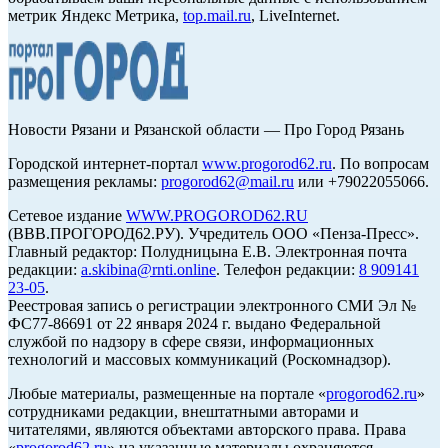
метрик Яндекс Метрика,
top.mail.ru
, LiveInternet.
Новости Рязани и Рязанской области — Про Город Рязань
Городской интернет-портал
www.progorod62.ru
. По вопросам
размещения рекламы:
progorod62@mail.ru
или +79022055066.
Сетевое издание
WWW.PROGOROD62.RU
(ВВВ.ПРОГОРОД62.РУ). Учредитель ООО «Пенза-Пресс».
Главный редактор: Полудницына Е.В. Электронная почта
редакции:
a.skibina@rnti.online
. Телефон редакции:
8 909141
23-05
.
Реестровая запись о регистрации электронного СМИ Эл №
ФС77-86691 от 22 января 2024 г. выдано Федеральной
службой по надзору в сфере связи, информационных
технологий и массовых коммуникаций (Роскомнадзор).
Любые материалы, размещенные на портале «
progorod62.ru
»
сотрудниками редакции, внештатными авторами и
читателями, являются объектами авторского права. Права
«
progorod62.ru
» на указанные материалы охраняются