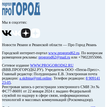
Мы в соцсетях:
Новости Рязани и Рязанской области — Про Город Рязань
Городской интернет-портал
www.progorod62.ru
. По вопросам
размещения рекламы:
progorod62@mail.ru
или +79022055066.
Сетевое издание
WWW.PROGOROD62.RU
(ВВВ.ПРОГОРОД62.РУ). Учредитель ООО «Пенза-Пресс».
Главный редактор: Полудницына Е.В. Электронная почта
редакции:
a.skibina@rnti.online
. Телефон редакции:
8 909141
23-05
.
Реестровая запись о регистрации электронного СМИ Эл №
ФС77-86691 от 22 января 2024 г. выдано Федеральной
службой по надзору в сфере связи, информационных
технологий и массовых коммуникаций (Роскомнадзор).