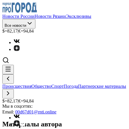
Новости России
Новости Рязани
Эксклюзивы
Все новости
$=
82,17
|
€=
94,84
Происшествия
Общество
Спорт
Погода
Партнерские материалы
$=
82,17
|
€=
94,84
Мы в соцсетях:
Email:
00d67d01@rnti.online
Материалы автора