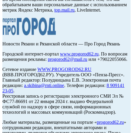
обрабатываем ваши персональные данные с использованием
метрик Яндекс Метрика,
top.mail.ru
, LiveInternet.
Новости Рязани и Рязанской области — Про Город Рязань
Городской интернет-портал
www.progorod62.ru
. По вопросам
размещения рекламы:
progorod62@mail.ru
или +79022055066.
Сетевое издание
WWW.PROGOROD62.RU
(ВВВ.ПРОГОРОД62.РУ). Учредитель ООО «Пенза-Пресс».
Главный редактор: Полудницына Е.В. Электронная почта
редакции:
a.skibina@rnti.online
. Телефон редакции:
8 909141
23-05
.
Реестровая запись о регистрации электронного СМИ Эл №
ФС77-86691 от 22 января 2024 г. выдано Федеральной
службой по надзору в сфере связи, информационных
технологий и массовых коммуникаций (Роскомнадзор).
Любые материалы, размещенные на портале «
progorod62.ru
»
сотрудниками редакции, внештатными авторами и
читателями, являются объектами авторского права. Права