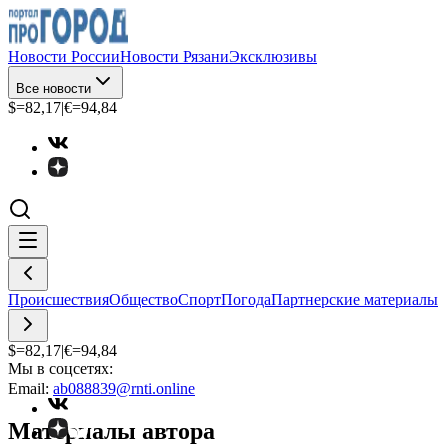
Новости России
Новости Рязани
Эксклюзивы
Все новости
$=
82,17
|
€=
94,84
Происшествия
Общество
Спорт
Погода
Партнерские материалы
$=
82,17
|
€=
94,84
Мы в соцсетях:
Email:
ab088839@rnti.online
Материалы автора