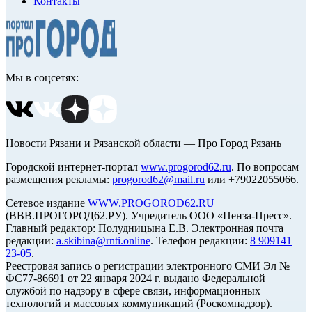
Контакты
Мы в соцсетях:
Новости Рязани и Рязанской области — Про Город Рязань
Городской интернет-портал
www.progorod62.ru
. По вопросам
размещения рекламы:
progorod62@mail.ru
или +79022055066.
Сетевое издание
WWW.PROGOROD62.RU
(ВВВ.ПРОГОРОД62.РУ). Учредитель ООО «Пенза-Пресс».
Главный редактор: Полудницына Е.В. Электронная почта
редакции:
a.skibina@rnti.online
. Телефон редакции:
8 909141
23-05
.
Реестровая запись о регистрации электронного СМИ Эл №
ФС77-86691 от 22 января 2024 г. выдано Федеральной
службой по надзору в сфере связи, информационных
технологий и массовых коммуникаций (Роскомнадзор).