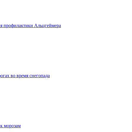
ля профилактики Альцгеймера
рогах во время снегопада
 к морозам