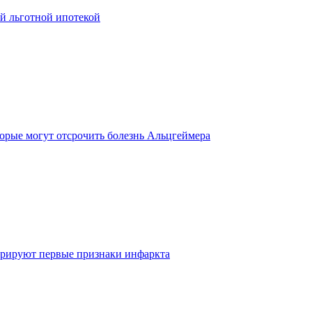
й льготной ипотекой
торые могут отсрочить болезнь Альцгеймера
норируют первые признаки инфаркта