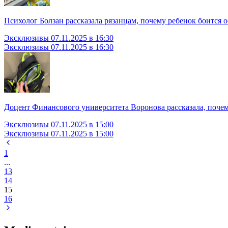
Психолог Болзан рассказала рязанцам, почему ребенок боится о
Эксклюзивы
07.11.2025 в 16:30
Эксклюзивы
07.11.2025 в 16:30
Доцент Финансового университета Воронова рассказала, почем
Эксклюзивы
07.11.2025 в 15:00
Эксклюзивы
07.11.2025 в 15:00
1
...
13
14
15
16