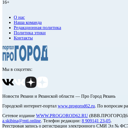
16+
О нас
Наша команда
Редакционная политика
Политика этики
Контакты
Мы в соцсетях:
Новости Рязани и Рязанской области — Про Город Рязань
Городской интернет-портал
www.progorod62.ru
. По вопросам р
Сетевое издание
WWW.PROGOROD62.RU
(ВВВ.ПРОГОРОД62.Р
a.skibina@rnti.online
. Телефон редакции:
8 909141 23-05
.
Реестровая запись о регистрации электронного СМИ Эл № ФС77