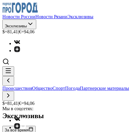
Новости России
Новости Рязани
Эксклюзивы
Эксклюзивы
$=
81,41
|
€=
94,06
Происшествия
Общество
Спорт
Погода
Партнерские материалы
$=
81,41
|
€=
94,06
Мы в соцсетях:
Эксклюзивы
За все время