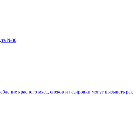
ута №30
ебление красного мяса, снеков и газировки могут вызывать рак