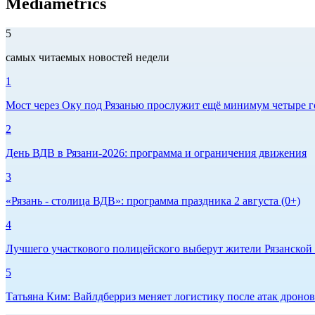
Mediametrics
5
самых читаемых новостей недели
1
Мост через Оку под Рязанью прослужит ещё минимум четыре г
2
День ВДВ в Рязани‑2026: программа и ограничения движения
3
«Рязань - столица ВДВ»: программа праздника 2 августа (0+)
4
Лучшего участкового полицейского выберут жители Рязанской
5
Татьяна Ким: Вайлдберриз меняет логистику после атак дрон