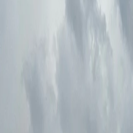
Вконтакте
охранится сильный юго-западный и западный ветер с порывами д
й и длительного пребывания на улице.
рассказал о своей работе в условиях шторма в Рязани. Помимо у
ли множество заявок.
фессора Никулина, Гагарина и Льва Толстого, убирая последст
же обеспечили доступ в квартиру с обнаруженным трупом и ока