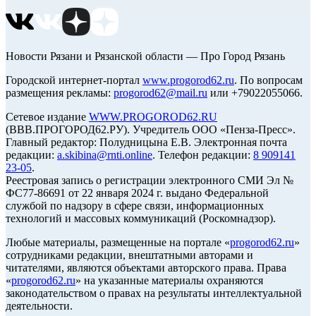
Новости Рязани и Рязанской области — Про Город Рязань
Городской интернет-портал
www.progorod62.ru
. По вопросам
размещения рекламы:
progorod62@mail.ru
или +79022055066.
Сетевое издание
WWW.PROGOROD62.RU
(ВВВ.ПРОГОРОД62.РУ). Учредитель ООО «Пенза-Пресс».
Главный редактор: Полудницына Е.В. Электронная почта
редакции:
a.skibina@rnti.online
. Телефон редакции:
8 909141
23-05
.
Реестровая запись о регистрации электронного СМИ Эл №
ФС77-86691 от 22 января 2024 г. выдано Федеральной
службой по надзору в сфере связи, информационных
технологий и массовых коммуникаций (Роскомнадзор).
Любые материалы, размещенные на портале «
progorod62.ru
»
сотрудниками редакции, внештатными авторами и
читателями, являются объектами авторского права. Права
«
progorod62.ru
» на указанные материалы охраняются
законодательством о правах на результаты интеллектуальной
деятельности.