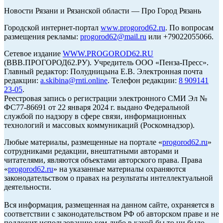
Новости Рязани и Рязанской области — Про Город Рязань
Городской интернет-портал
www.progorod62.ru
. По вопросам
размещения рекламы:
progorod62@mail.ru
или +79022055066.
Сетевое издание
WWW.PROGOROD62.RU
(ВВВ.ПРОГОРОД62.РУ). Учредитель ООО «Пенза-Пресс».
Главный редактор: Полудницына Е.В. Электронная почта
редакции:
a.skibina@rnti.online
. Телефон редакции:
8 909141
23-05
.
Реестровая запись о регистрации электронного СМИ Эл №
ФС77-86691 от 22 января 2024 г. выдано Федеральной
службой по надзору в сфере связи, информационных
технологий и массовых коммуникаций (Роскомнадзор).
Любые материалы, размещенные на портале «
progorod62.ru
»
сотрудниками редакции, внештатными авторами и
читателями, являются объектами авторского права. Права
«
progorod62.ru
» на указанные материалы охраняются
законодательством о правах на результаты интеллектуальной
деятельности.
Вся информация, размещенная на данном сайте, охраняется в
соответствии с законодательством РФ об авторском праве и не
подлежит использованию кем-либо в какой бы то ни было