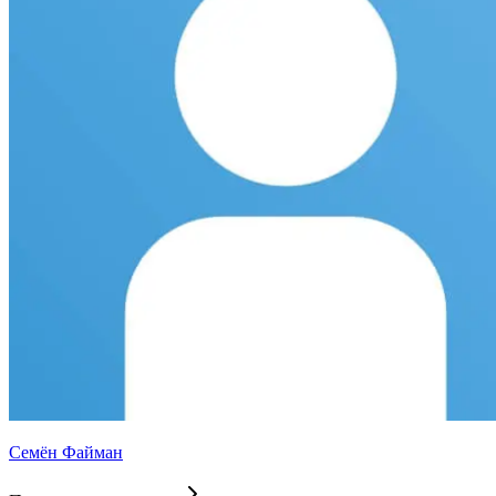
Семён Файман