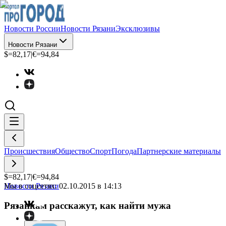
Новости России
Новости Рязани
Эксклюзивы
Новости Рязани
$=
82,17
|
€=
94,84
Происшествия
Общество
Спорт
Погода
Партнерские материалы
$=
82,17
|
€=
94,84
Мы в соцсетях:
Новости Рязани
02.10.2015 в 14:13
Рязанкам расскажут, как найти мужа