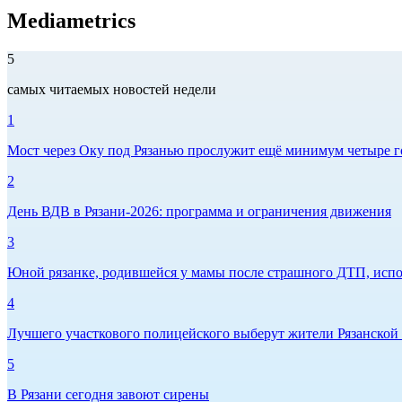
Mediametrics
5
самых читаемых новостей недели
1
Мост через Оку под Рязанью прослужит ещё минимум четыре г
2
День ВДВ в Рязани‑2026: программа и ограничения движения
3
Юной рязанке, родившейся у мамы после страшного ДТП, испо
4
Лучшего участкового полицейского выберут жители Рязанской
5
В Рязани сегодня завоют сирены