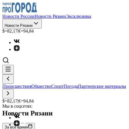
Новости России
Новости Рязани
Эксклюзивы
Новости Рязани
$=
82,17
|
€=
94,84
Происшествия
Общество
Спорт
Погода
Партнерские материалы
$=
82,17
|
€=
94,84
Мы в соцсетях:
Новости Рязани
За все время