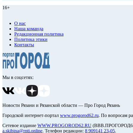
16+
О нас
Наша команда
Редакционная политика
Политика этики
Контакты
Мы в соцсетях:
Новости Рязани и Рязанской области — Про Город Рязань
Городской интернет-портал
www.progorod62.ru
. По вопросам р
Сетевое издание
WWW.PROGOROD62.RU
(ВВВ.ПРОГОРОД62.Р
a.skibina@rnti.online
. Телефон редакции:
8 909141 23-05
.