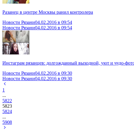
Разанец в центре Москвы ранил контролера
Новости Рязани
04.02.2016 в 09:54
Новости Рязани
04.02.2016 в 09:54
Инстаграм рязанцев: долгожданный выходной, уют и чудо-фот
Новости Рязани
04.02.2016 в 09:30
Новости Рязани
04.02.2016 в 09:30
1
...
5822
5823
5824
...
5908