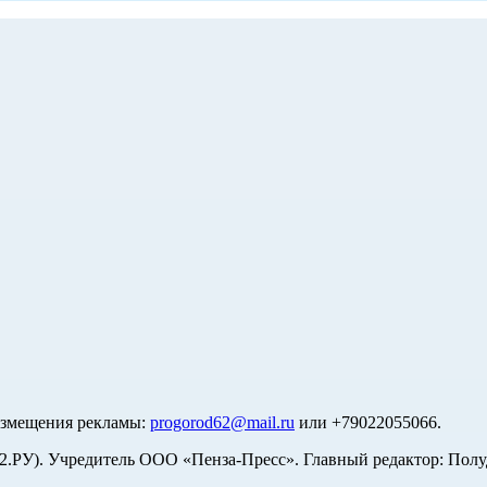
азмещения рекламы:
progorod62@mail.ru
или +79022055066.
У). Учредитель ООО «Пенза-Пресс». Главный редактор: Полуд