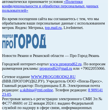
автоматически принимаете условия
«Политики
конфиденциальности и обработки персональных данных
пользователей»
Во время посещения сайта вы соглашаетесь с тем, что мы
обрабатываем ваши персональные данные с использованием
метрик Яндекс Метрика,
top.mail.ru
, LiveInternet.
Новости Рязани и Рязанской области — Про Город Рязань
Городской интернет-портал
www.progorod62.ru
. По вопросам
размещения рекламы:
progorod62@mail.ru
или +79022055066.
Сетевое издание
WWW.PROGOROD62.RU
(ВВВ.ПРОГОРОД62.РУ). Учредитель ООО «Пенза-Пресс».
Главный редактор: Полудницына Е.В. Электронная почта
редакции:
a.skibina@rnti.online
. Телефон редакции:
8 909141
23-05
.
Реестровая запись о регистрации электронного СМИ Эл №
ФС77-86691 от 22 января 2024 г. выдано Федеральной
службой по надзору в сфере связи, информационных