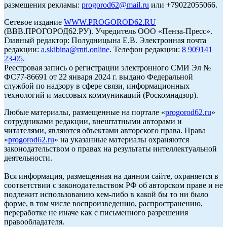
размещения рекламы:
progorod62@mail.ru
или +79022055066.
Сетевое издание
WWW.PROGOROD62.RU
(ВВВ.ПРОГОРОД62.РУ). Учредитель ООО «Пенза-Пресс».
Главный редактор: Полудницына Е.В. Электронная почта
редакции:
a.skibina@rnti.online
. Телефон редакции:
8 909141
23-05
.
Реестровая запись о регистрации электронного СМИ Эл №
ФС77-86691 от 22 января 2024 г. выдано Федеральной
службой по надзору в сфере связи, информационных
технологий и массовых коммуникаций (Роскомнадзор).
Любые материалы, размещенные на портале «
progorod62.ru
»
сотрудниками редакции, внештатными авторами и
читателями, являются объектами авторского права. Права
«
progorod62.ru
» на указанные материалы охраняются
законодательством о правах на результаты интеллектуальной
деятельности.
Вся информация, размещенная на данном сайте, охраняется в
соответствии с законодательством РФ об авторском праве и не
подлежит использованию кем-либо в какой бы то ни было
форме, в том числе воспроизведению, распространению,
переработке не иначе как с письменного разрешения
правообладателя.