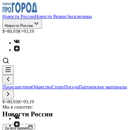
Новости России
Новости Рязани
Эксклюзивы
Новости России
$=
80,93
|
€=
93,19
Происшествия
Общество
Спорт
Погода
Партнерские материалы
$=
80,93
|
€=
93,19
Мы в соцсетях:
Новости России
За все время