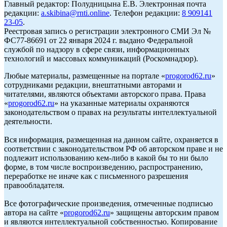
Главный редактор: Полудницына Е.В. Электронная почта
редакции:
a.skibina@rnti.online
. Телефон редакции:
8 909141
23-05
.
Реестровая запись о регистрации электронного СМИ Эл №
ФС77-86691 от 22 января 2024 г. выдано Федеральной
службой по надзору в сфере связи, информационных
технологий и массовых коммуникаций (Роскомнадзор).
Любые материалы, размещенные на портале «
progorod62.ru
»
сотрудниками редакции, внештатными авторами и
читателями, являются объектами авторского права. Права
«
progorod62.ru
» на указанные материалы охраняются
законодательством о правах на результаты интеллектуальной
деятельности.
Вся информация, размещенная на данном сайте, охраняется в
соответствии с законодательством РФ об авторском праве и не
подлежит использованию кем-либо в какой бы то ни было
форме, в том числе воспроизведению, распространению,
переработке не иначе как с письменного разрешения
правообладателя.
Все фотографические произведения, отмеченные подписью
автора на сайте «
progorod62.ru
» защищены авторским правом
и являются интеллектуальной собственностью. Копирование