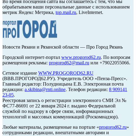
Во время посещения сайта вы соглашаетесь с тем, что мы
обрабатываем ваши персональные данные с использованием
метрик Яндекс Метрика,
top.mail.ru
, LiveInternet.
Новости Рязани и Рязанской области — Про Город Рязань
Городской интернет-портал
www.progorod62.ru
. По вопросам
размещения рекламы:
progorod62@mail.ru
или +79022055066.
Сетевое издание
WWW.PROGOROD62.RU
(ВВВ.ПРОГОРОД62.РУ). Учредитель ООО «Пенза-Пресс».
Главный редактор: Полудницына Е.В. Электронная почта
редакции:
a.skibina@rnti.online
. Телефон редакции:
8 909141
23-05
.
Реестровая запись о регистрации электронного СМИ Эл №
ФС77-86691 от 22 января 2024 г. выдано Федеральной
службой по надзору в сфере связи, информационных
технологий и массовых коммуникаций (Роскомнадзор).
Любые материалы, размещенные на портале «
progorod62.ru
»
сотрудниками редакции, внештатными авторами и