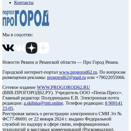
Контакты
Мы в соцсетях:
Новости Рязани и Рязанской области — Про Город Рязань
Городской интернет-портал
www.progorod62.ru
. По вопросам
размещения рекламы:
progorod62@mail.ru
или +79022055066.
Сетевое издание
WWW.PROGOROD62.RU
(ВВВ.ПРОГОРОД62.РУ). Учредитель ООО «Пенза-Пресс».
Главный редактор: Полудницына Е.В. Электронная почта
редакции:
a.skibina@rnti.online
. Телефон редакции:
8 909141
23-05
.
Реестровая запись о регистрации электронного СМИ Эл №
ФС77-86691 от 22 января 2024 г. выдано Федеральной
службой по надзору в сфере связи, информационных
технологий и массовых коммуникаций (Роскомнадзор).