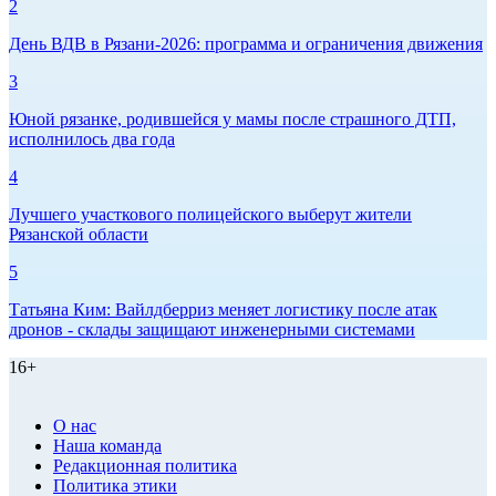
2
День ВДВ в Рязани‑2026: программа и ограничения движения
3
Юной рязанке, родившейся у мамы после страшного ДТП,
исполнилось два года
4
Лучшего участкового полицейского выберут жители
Рязанской области
5
Татьяна Ким: Вайлдберриз меняет логистику после атак
дронов - склады защищают инженерными системами
16+
О нас
Наша команда
Редакционная политика
Политика этики