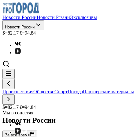
Новости России
Новости Рязани
Эксклюзивы
Новости России
$=
82,17
|
€=
94,84
Происшествия
Общество
Спорт
Погода
Партнерские материалы
$=
82,17
|
€=
94,84
Мы в соцсетях:
Новости России
За все время