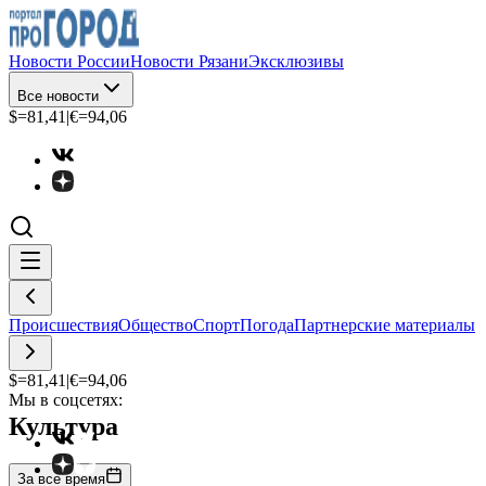
Новости России
Новости Рязани
Эксклюзивы
Все новости
$=
81,41
|
€=
94,06
Происшествия
Общество
Спорт
Погода
Партнерские материалы
$=
81,41
|
€=
94,06
Мы в соцсетях:
Культура
За все время