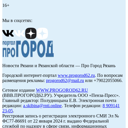
16+
Мы в соцсетях:
Новости Рязани и Рязанской области — Про Город Рязань
Городской интернет-портал
www.progorod62.ru
. По вопросам
размещения рекламы:
progorod62@mail.ru
или +79022055066.
Сетевое издание
WWW.PROGOROD62.RU
(ВВВ.ПРОГОРОД62.РУ). Учредитель ООО «Пенза-Пресс».
Главный редактор: Полудницына Е.В. Электронная почта
редакции:
a.skibina@rnti.online
. Телефон редакции:
8 909141
23-05
.
Реестровая запись о регистрации электронного СМИ Эл №
ФС77-86691 от 22 января 2024 г. выдано Федеральной
службой по надзору в сфере связи, информационных