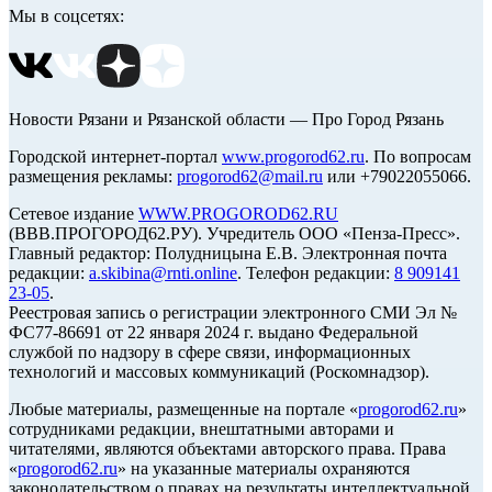
Мы в соцсетях:
Новости Рязани и Рязанской области — Про Город Рязань
Городской интернет-портал
www.progorod62.ru
. По вопросам
размещения рекламы:
progorod62@mail.ru
или +79022055066.
Сетевое издание
WWW.PROGOROD62.RU
(ВВВ.ПРОГОРОД62.РУ). Учредитель ООО «Пенза-Пресс».
Главный редактор: Полудницына Е.В. Электронная почта
редакции:
a.skibina@rnti.online
. Телефон редакции:
8 909141
23-05
.
Реестровая запись о регистрации электронного СМИ Эл №
ФС77-86691 от 22 января 2024 г. выдано Федеральной
службой по надзору в сфере связи, информационных
технологий и массовых коммуникаций (Роскомнадзор).
Любые материалы, размещенные на портале «
progorod62.ru
»
сотрудниками редакции, внештатными авторами и
читателями, являются объектами авторского права. Права
«
progorod62.ru
» на указанные материалы охраняются
законодательством о правах на результаты интеллектуальной