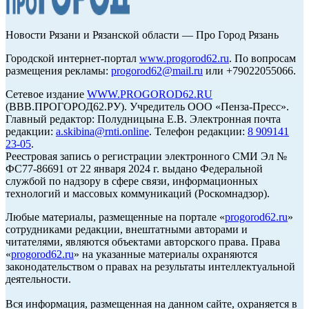
Новости Рязани и Рязанской области — Про Город Рязань
Городской интернет-портал
www.progorod62.ru
. По вопросам
размещения рекламы:
progorod62@mail.ru
или +79022055066.
Сетевое издание
WWW.PROGOROD62.RU
(ВВВ.ПРОГОРОД62.РУ). Учредитель ООО «Пенза-Пресс».
Главный редактор: Полудницына Е.В. Электронная почта
редакции:
a.skibina@rnti.online
. Телефон редакции:
8 909141
23-05
.
Реестровая запись о регистрации электронного СМИ Эл №
ФС77-86691 от 22 января 2024 г. выдано Федеральной
службой по надзору в сфере связи, информационных
технологий и массовых коммуникаций (Роскомнадзор).
Любые материалы, размещенные на портале «
progorod62.ru
»
сотрудниками редакции, внештатными авторами и
читателями, являются объектами авторского права. Права
«
progorod62.ru
» на указанные материалы охраняются
законодательством о правах на результаты интеллектуальной
деятельности.
Вся информация, размещенная на данном сайте, охраняется в