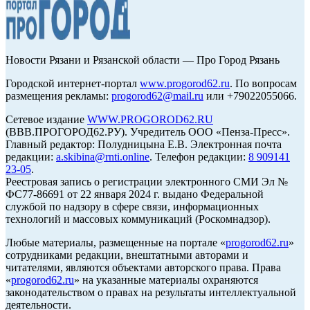
Новости Рязани и Рязанской области — Про Город Рязань
Городской интернет-портал
www.progorod62.ru
. По вопросам
размещения рекламы:
progorod62@mail.ru
или +79022055066.
Сетевое издание
WWW.PROGOROD62.RU
(ВВВ.ПРОГОРОД62.РУ). Учредитель ООО «Пенза-Пресс».
Главный редактор: Полудницына Е.В. Электронная почта
редакции:
a.skibina@rnti.online
. Телефон редакции:
8 909141
23-05
.
Реестровая запись о регистрации электронного СМИ Эл №
ФС77-86691 от 22 января 2024 г. выдано Федеральной
службой по надзору в сфере связи, информационных
технологий и массовых коммуникаций (Роскомнадзор).
Любые материалы, размещенные на портале «
progorod62.ru
»
сотрудниками редакции, внештатными авторами и
читателями, являются объектами авторского права. Права
«
progorod62.ru
» на указанные материалы охраняются
законодательством о правах на результаты интеллектуальной
деятельности.