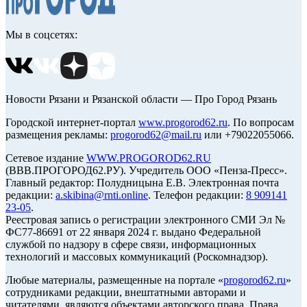
Мы в соцсетях:
Новости Рязани и Рязанской области — Про Город Рязань
Городской интернет-портал
www.progorod62.ru
. По вопросам
размещения рекламы:
progorod62@mail.ru
или +79022055066.
Сетевое издание
WWW.PROGOROD62.RU
(ВВВ.ПРОГОРОД62.РУ). Учредитель ООО «Пенза-Пресс».
Главный редактор: Полудницына Е.В. Электронная почта
редакции:
a.skibina@rnti.online
. Телефон редакции:
8 909141
23-05
.
Реестровая запись о регистрации электронного СМИ Эл №
ФС77-86691 от 22 января 2024 г. выдано Федеральной
службой по надзору в сфере связи, информационных
технологий и массовых коммуникаций (Роскомнадзор).
Любые материалы, размещенные на портале «
progorod62.ru
»
сотрудниками редакции, внештатными авторами и
читателями, являются объектами авторского права. Права