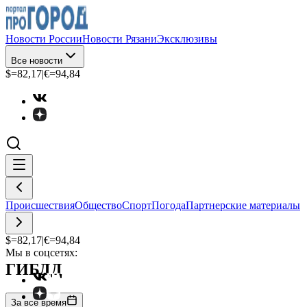
Новости России
Новости Рязани
Эксклюзивы
Все новости
$=
82,17
|
€=
94,84
Происшествия
Общество
Спорт
Погода
Партнерские материалы
$=
82,17
|
€=
94,84
Мы в соцсетях:
ГИБДД
За все время