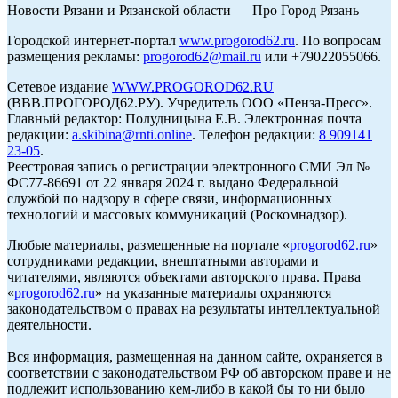
Новости Рязани и Рязанской области — Про Город Рязань
Городской интернет-портал
www.progorod62.ru
. По вопросам
размещения рекламы:
progorod62@mail.ru
или +79022055066.
Сетевое издание
WWW.PROGOROD62.RU
(ВВВ.ПРОГОРОД62.РУ). Учредитель ООО «Пенза-Пресс».
Главный редактор: Полудницына Е.В. Электронная почта
редакции:
a.skibina@rnti.online
. Телефон редакции:
8 909141
23-05
.
Реестровая запись о регистрации электронного СМИ Эл №
ФС77-86691 от 22 января 2024 г. выдано Федеральной
службой по надзору в сфере связи, информационных
технологий и массовых коммуникаций (Роскомнадзор).
Любые материалы, размещенные на портале «
progorod62.ru
»
сотрудниками редакции, внештатными авторами и
читателями, являются объектами авторского права. Права
«
progorod62.ru
» на указанные материалы охраняются
законодательством о правах на результаты интеллектуальной
деятельности.
Вся информация, размещенная на данном сайте, охраняется в
соответствии с законодательством РФ об авторском праве и не
подлежит использованию кем-либо в какой бы то ни было