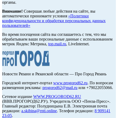
органы.
Внимание!
Совершая любые действия на сайте, вы
автоматически принимаете условия
«Политики
конфиденциальности и обработки персональных данных
пользователей»
Во время посещения сайта вы соглашаетесь с тем, что мы
обрабатываем ваши персональные данные с использованием
метрик Яндекс Метрика,
top.mail.ru
, LiveInternet.
Новости Рязани и Рязанской области — Про Город Рязань
Городской интернет-портал
www.progorod62.ru
. По вопросам
размещения рекламы:
progorod62@mail.ru
или +79022055066.
Сетевое издание
WWW.PROGOROD62.RU
(ВВВ.ПРОГОРОД62.РУ). Учредитель ООО «Пенза-Пресс».
Главный редактор: Полудницына Е.В. Электронная почта
редакции:
a.skibina@rnti.online
. Телефон редакции:
8 909141
23-05
.