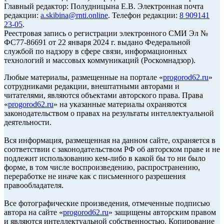
Главный редактор: Полудницына Е.В. Электронная почта
редакции:
a.skibina@rnti.online
. Телефон редакции:
8 909141
23-05
.
Реестровая запись о регистрации электронного СМИ Эл №
ФС77-86691 от 22 января 2024 г. выдано Федеральной
службой по надзору в сфере связи, информационных
технологий и массовых коммуникаций (Роскомнадзор).
Любые материалы, размещенные на портале «
progorod62.ru
»
сотрудниками редакции, внештатными авторами и
читателями, являются объектами авторского права. Права
«
progorod62.ru
» на указанные материалы охраняются
законодательством о правах на результаты интеллектуальной
деятельности.
Вся информация, размещенная на данном сайте, охраняется в
соответствии с законодательством РФ об авторском праве и не
подлежит использованию кем-либо в какой бы то ни было
форме, в том числе воспроизведению, распространению,
переработке не иначе как с письменного разрешения
правообладателя.
Все фотографические произведения, отмеченные подписью
автора на сайте «
progorod62.ru
» защищены авторским правом
и являются интеллектуальной собственностью. Копирование