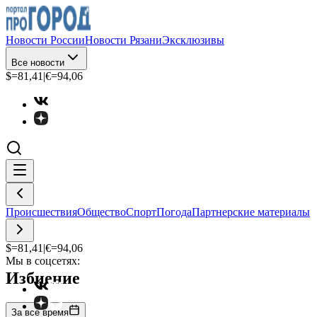
Новости России
Новости Рязани
Эксклюзивы
Все новости
$=
81,41
|
€=
94,06
Происшествия
Общество
Спорт
Погода
Партнерские материалы
$=
81,41
|
€=
94,06
Мы в соцсетях:
Избиение
За все время