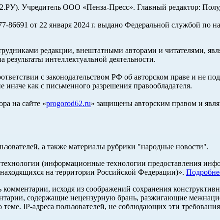
У). Учредитель ООО «Пенза-Пресс». Главный редактор: Полуд
-86691 от 22 января 2024 г. выдано Федеральной службой по н
трудниками редакции, внештатными авторами и читателями, явля
а результаты интеллектуальной деятельности.
оответствии с законодательством РФ об авторском праве и не по
е иначе как с письменного разрешения правообладателя.
ра на сайте «
progorod62.ru
» защищены авторским правом и явля
льзователей, а также материалы рубрики "народные новости".
ехнологии (информационные технологии предоставления информ
 находящихся на территории Российской Федерации)».
Подробне
ь комментарии, исходя из соображений сохранения конструктивн
ентарии, содержащие нецензурную брань, разжигающие межнацио
 теме. IP-адреса пользователей, не соблюдающих эти требования