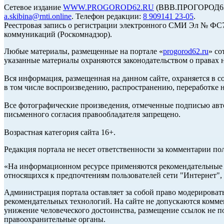
Сетевое издание
WWW.PROGOROD62.RU
(ВВВ.ПРОГОРОД62.Р
a.skibina@rnti.online
. Телефон редакции:
8 909141 23-05
.
Реестровая запись о регистрации электронного СМИ Эл № ФС77
коммуникаций (Роскомнадзор).
Любые материалы, размещенные на портале «
progorod62.ru
» со
указанные материалы охраняются законодательством о правах н
Вся информация, размещенная на данном сайте, охраняется в с
в том числе воспроизведению, распространению, переработке н
Все фотографические произведения, отмеченные подписью авто
письменного согласия правообладателя запрещено.
Возрастная категория сайта 16+.
Редакция портала не несет ответственности за комментарии по
«На информационном ресурсе применяются рекомендательные т
относящихся к предпочтениям пользователей сети "Интернет",
Администрация портала оставляет за собой право модерироват
рекомендательных технологий. На сайте не допускаются комм
унижение человеческого достоинства, размещение ссылок не по
правоохранительные органы.