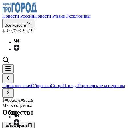
Новости России
Новости Рязани
Эксклюзивы
Все новости
$=
80,93
|
€=
93,19
Происшествия
Общество
Спорт
Погода
Партнерские материалы
$=
80,93
|
€=
93,19
Мы в соцсетях:
Общество
За все время