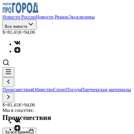
Новости России
Новости Рязани
Эксклюзивы
Все новости
$=
81,41
|
€=
94,06
Происшествия
Общество
Спорт
Погода
Партнерские материалы
$=
81,41
|
€=
94,06
Мы в соцсетях:
Происшествия
За все время