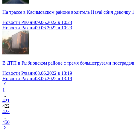
На трассе в Касимовском районе водитель Haval сбил девочку 1
Новости Рязани
09.06.2022 в 10:23
Новости Рязани
09.06.2022 в 10:23
В ДТП в Рыбновском районе с тремя большегрузами пострадали
Новости Рязани
08.06.2022 в 13:19
Новости Рязани
08.06.2022 в 13:19
1
...
421
422
423
...
450