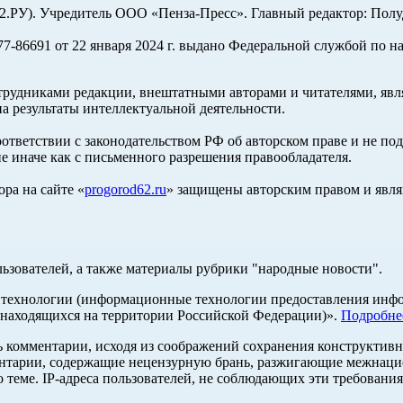
У). Учредитель ООО «Пенза-Пресс». Главный редактор: Полуд
-86691 от 22 января 2024 г. выдано Федеральной службой по н
трудниками редакции, внештатными авторами и читателями, явля
а результаты интеллектуальной деятельности.
оответствии с законодательством РФ об авторском праве и не по
е иначе как с письменного разрешения правообладателя.
ра на сайте «
progorod62.ru
» защищены авторским правом и явля
льзователей, а также материалы рубрики "народные новости".
ехнологии (информационные технологии предоставления информ
 находящихся на территории Российской Федерации)».
Подробне
ь комментарии, исходя из соображений сохранения конструктивн
ентарии, содержащие нецензурную брань, разжигающие межнацио
 теме. IP-адреса пользователей, не соблюдающих эти требования