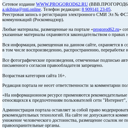
Сетевое издание
WWW.PROGOROD62.RU
(ВВВ.ПРОГОРОД62.Р
a.skibina@rnti.online
. Телефон редакции:
8 909141 23-05
.
Реестровая запись о регистрации электронного СМИ Эл № ФС77
коммуникаций (Роскомнадзор).
Любые материалы, размещенные на портале «
progorod62.ru
» со
указанные материалы охраняются законодательством о правах н
Вся информация, размещенная на данном сайте, охраняется в с
в том числе воспроизведению, распространению, переработке н
Все фотографические произведения, отмеченные подписью авто
письменного согласия правообладателя запрещено.
Возрастная категория сайта 16+.
Редакция портала не несет ответственности за комментарии по
«На информационном ресурсе применяются рекомендательные т
относящихся к предпочтениям пользователей сети "Интернет",
Администрация портала оставляет за собой право модерироват
рекомендательных технологий. На сайте не допускаются комм
унижение человеческого достоинства, размещение ссылок не по
правоохранительные органы.