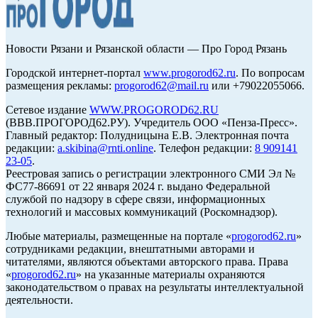
Новости Рязани и Рязанской области — Про Город Рязань
Городской интернет-портал
www.progorod62.ru
. По вопросам
размещения рекламы:
progorod62@mail.ru
или +79022055066.
Сетевое издание
WWW.PROGOROD62.RU
(ВВВ.ПРОГОРОД62.РУ). Учредитель ООО «Пенза-Пресс».
Главный редактор: Полудницына Е.В. Электронная почта
редакции:
a.skibina@rnti.online
. Телефон редакции:
8 909141
23-05
.
Реестровая запись о регистрации электронного СМИ Эл №
ФС77-86691 от 22 января 2024 г. выдано Федеральной
службой по надзору в сфере связи, информационных
технологий и массовых коммуникаций (Роскомнадзор).
Любые материалы, размещенные на портале «
progorod62.ru
»
сотрудниками редакции, внештатными авторами и
читателями, являются объектами авторского права. Права
«
progorod62.ru
» на указанные материалы охраняются
законодательством о правах на результаты интеллектуальной
деятельности.