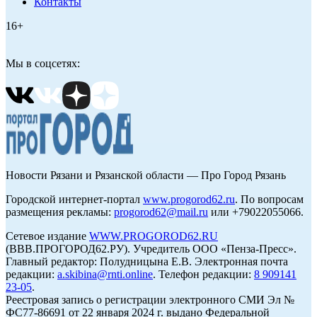
Контакты
16+
Мы в соцсетях:
Новости Рязани и Рязанской области — Про Город Рязань
Городской интернет-портал
www.progorod62.ru
. По вопросам
размещения рекламы:
progorod62@mail.ru
или +79022055066.
Сетевое издание
WWW.PROGOROD62.RU
(ВВВ.ПРОГОРОД62.РУ). Учредитель ООО «Пенза-Пресс».
Главный редактор: Полудницына Е.В. Электронная почта
редакции:
a.skibina@rnti.online
. Телефон редакции:
8 909141
23-05
.
Реестровая запись о регистрации электронного СМИ Эл №
ФС77-86691 от 22 января 2024 г. выдано Федеральной