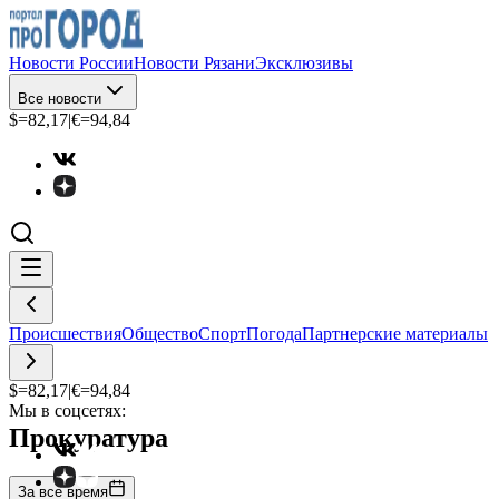
Новости России
Новости Рязани
Эксклюзивы
Все новости
$=
82,17
|
€=
94,84
Происшествия
Общество
Спорт
Погода
Партнерские материалы
$=
82,17
|
€=
94,84
Мы в соцсетях:
Прокуратура
За все время