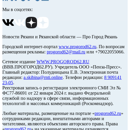
Мы в соцсетях:
Новости Рязани и Рязанской области — Про Город Рязань
Городской интернет-портал
www.progorod62.ru
. По вопросам
размещения рекламы:
progorod62@mail.ru
или +79022055066.
Сетевое издание
WWW.PROGOROD62.RU
(ВВВ.ПРОГОРОД62.РУ). Учредитель ООО «Пенза-Пресс».
Главный редактор: Полудницына Е.В. Электронная почта
редакции:
a.skibina@rnti.online
. Телефон редакции:
8 909141
23-05
.
Реестровая запись о регистрации электронного СМИ Эл №
ФС77-86691 от 22 января 2024 г. выдано Федеральной
службой по надзору в сфере связи, информационных
технологий и массовых коммуникаций (Роскомнадзор).
Любые материалы, размещенные на портале «
progorod62.ru
»
сотрудниками редакции, внештатными авторами и
читателями, являются объектами авторского права. Права
«
progorod62.ru
» на указанные материалы охраняются