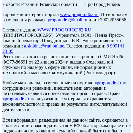
Новости Рязани и Рязанской области — Про Город Рязань
Городской интернет-портал
www.progorod62.ru
. По вопросам
размещения рекламы:
progorod62@mail.ru
или +79022055066.
Сетевое издание
WWW.PROGOROD62.RU
(ВВВ.ПРОГОРОД62.РУ). Учредитель ООО «Пенза-Пресс».
Главный редактор: Полудницына Е.В. Электронная почта
редакции:
a.skibina@rnti.online
. Телефон редакции:
8 909141
23-05
.
Реестровая запись о регистрации электронного СМИ Эл №
ФС77-86691 от 22 января 2024 г. выдано Федеральной
службой по надзору в сфере связи, информационных
технологий и массовых коммуникаций (Роскомнадзор).
Любые материалы, размещенные на портале «
progorod62.ru
»
сотрудниками редакции, внештатными авторами и
читателями, являются объектами авторского права. Права
«
progorod62.ru
» на указанные материалы охраняются
законодательством о правах на результаты интеллектуальной
деятельности.
Вся информация, размещенная на данном сайте, охраняется в
соответствии с законодательством РФ об авторском праве и не
подлежит использованию кем-либо в какой бы то ни было