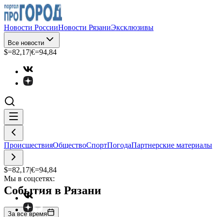
Новости России
Новости Рязани
Эксклюзивы
Все новости
$=
82,17
|
€=
94,84
Происшествия
Общество
Спорт
Погода
Партнерские материалы
$=
82,17
|
€=
94,84
Мы в соцсетях:
События в Рязани
За все время