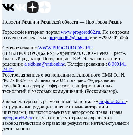
Новости Рязани и Рязанской области — Про Город Рязань
Городской интернет-портал
www.progorod62.ru
. По вопросам
размещения рекламы:
progorod62@mail.ru
или +79022055066.
Сетевое издание
WWW.PROGOROD62.RU
(ВВВ.ПРОГОРОД62.РУ). Учредитель ООО «Пенза-Пресс».
Главный редактор: Полудницына Е.В. Электронная почта
редакции:
a.skibina@rnti.online
. Телефон редакции:
8 909141
23-05
.
Реестровая запись о регистрации электронного СМИ Эл №
ФС77-86691 от 22 января 2024 г. выдано Федеральной
службой по надзору в сфере связи, информационных
технологий и массовых коммуникаций (Роскомнадзор).
Любые материалы, размещенные на портале «
progorod62.ru
»
сотрудниками редакции, внештатными авторами и
читателями, являются объектами авторского права. Права
«
progorod62.ru
» на указанные материалы охраняются
законодательством о правах на результаты интеллектуальной
деятельности.