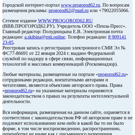
Городской интернет-портал
www.progorod62.ru
. По вопросам
размещения рекламы:
progorod62@mail.ru
или +79022055066.
Сетевое издание
WWW.PROGOROD62.RU
(ВВВ.ПРОГОРОД62.РУ). Учредитель ООО «Пенза-Пресс».
Главный редактор: Полудницына Е.В. Электронная почта
редакции:
a.skibina@rnti.online
. Телефон редакции:
8 909141
23-05
.
Реестровая запись о регистрации электронного СМИ Эл №
ФС77-86691 от 22 января 2024 г. выдано Федеральной
службой по надзору в сфере связи, информационных
технологий и массовых коммуникаций (Роскомнадзор).
Любые материалы, размещенные на портале «
progorod62.ru
»
сотрудниками редакции, внештатными авторами и
читателями, являются объектами авторского права. Права
«
progorod62.ru
» на указанные материалы охраняются
законодательством о правах на результаты интеллектуальной
деятельности.
Вся информация, размещенная на данном сайте, охраняется в
соответствии с законодательством РФ об авторском праве и не
подлежит использованию кем-либо в какой бы то ни было
форме, в том числе воспроизведению, распространению,
переработке не иначе как с письменного разрешения