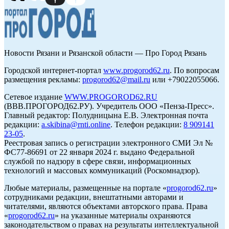
Новости Рязани и Рязанской области — Про Город Рязань
Городской интернет-портал
www.progorod62.ru
. По вопросам
размещения рекламы:
progorod62@mail.ru
или +79022055066.
Сетевое издание
WWW.PROGOROD62.RU
(ВВВ.ПРОГОРОД62.РУ). Учредитель ООО «Пенза-Пресс».
Главный редактор: Полудницына Е.В. Электронная почта
редакции:
a.skibina@rnti.online
. Телефон редакции:
8 909141
23-05
.
Реестровая запись о регистрации электронного СМИ Эл №
ФС77-86691 от 22 января 2024 г. выдано Федеральной
службой по надзору в сфере связи, информационных
технологий и массовых коммуникаций (Роскомнадзор).
Любые материалы, размещенные на портале «
progorod62.ru
»
сотрудниками редакции, внештатными авторами и
читателями, являются объектами авторского права. Права
«
progorod62.ru
» на указанные материалы охраняются
законодательством о правах на результаты интеллектуальной