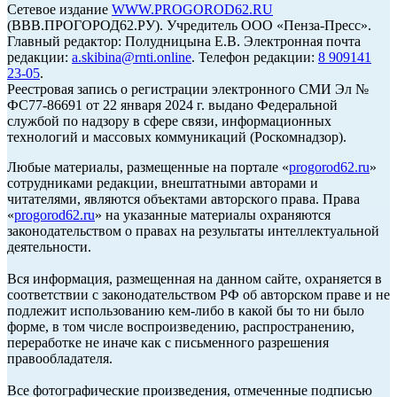
Сетевое издание
WWW.PROGOROD62.RU
(ВВВ.ПРОГОРОД62.РУ). Учредитель ООО «Пенза-Пресс».
Главный редактор: Полудницына Е.В. Электронная почта
редакции:
a.skibina@rnti.online
. Телефон редакции:
8 909141
23-05
.
Реестровая запись о регистрации электронного СМИ Эл №
ФС77-86691 от 22 января 2024 г. выдано Федеральной
службой по надзору в сфере связи, информационных
технологий и массовых коммуникаций (Роскомнадзор).
Любые материалы, размещенные на портале «
progorod62.ru
»
сотрудниками редакции, внештатными авторами и
читателями, являются объектами авторского права. Права
«
progorod62.ru
» на указанные материалы охраняются
законодательством о правах на результаты интеллектуальной
деятельности.
Вся информация, размещенная на данном сайте, охраняется в
соответствии с законодательством РФ об авторском праве и не
подлежит использованию кем-либо в какой бы то ни было
форме, в том числе воспроизведению, распространению,
переработке не иначе как с письменного разрешения
правообладателя.
Все фотографические произведения, отмеченные подписью