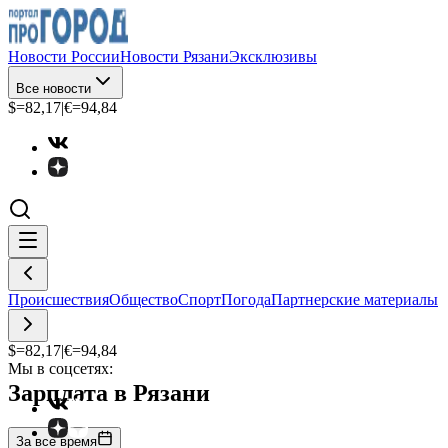
Новости России
Новости Рязани
Эксклюзивы
Все новости
$=
82,17
|
€=
94,84
Происшествия
Общество
Спорт
Погода
Партнерские материалы
$=
82,17
|
€=
94,84
Мы в соцсетях:
Зарплата в Рязани
За все время