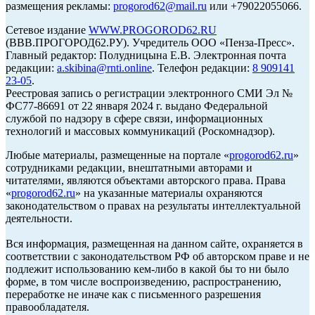
размещения рекламы:
progorod62@mail.ru
или +79022055066.
Сетевое издание
WWW.PROGOROD62.RU
(ВВВ.ПРОГОРОД62.РУ). Учредитель ООО «Пенза-Пресс».
Главный редактор: Полудницына Е.В. Электронная почта
редакции:
a.skibina@rnti.online
. Телефон редакции:
8 909141
23-05
.
Реестровая запись о регистрации электронного СМИ Эл №
ФС77-86691 от 22 января 2024 г. выдано Федеральной
службой по надзору в сфере связи, информационных
технологий и массовых коммуникаций (Роскомнадзор).
Любые материалы, размещенные на портале «
progorod62.ru
»
сотрудниками редакции, внештатными авторами и
читателями, являются объектами авторского права. Права
«
progorod62.ru
» на указанные материалы охраняются
законодательством о правах на результаты интеллектуальной
деятельности.
Вся информация, размещенная на данном сайте, охраняется в
соответствии с законодательством РФ об авторском праве и не
подлежит использованию кем-либо в какой бы то ни было
форме, в том числе воспроизведению, распространению,
переработке не иначе как с письменного разрешения
правообладателя.