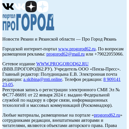
Новости Рязани и Рязанской области — Про Город Рязань
Городской интернет-портал
www.progorod62.ru
. По вопросам
размещения рекламы:
progorod62@mail.ru
или +79022055066.
Сетевое издание
WWW.PROGOROD62.RU
(ВВВ.ПРОГОРОД62.РУ). Учредитель ООО «Пенза-Пресс».
Главный редактор: Полудницына Е.В. Электронная почта
редакции:
a.skibina@rnti.online
. Телефон редакции:
8 909141
23-05
.
Реестровая запись о регистрации электронного СМИ Эл №
ФС77-86691 от 22 января 2024 г. выдано Федеральной
службой по надзору в сфере связи, информационных
технологий и массовых коммуникаций (Роскомнадзор).
Любые материалы, размещенные на портале «
progorod62.ru
»
сотрудниками редакции, внештатными авторами и
читателями, являются объектами авторского права. Права