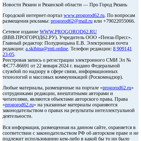
Новости Рязани и Рязанской области — Про Город Рязань
Городской интернет-портал
www.progorod62.ru
. По вопросам
размещения рекламы:
progorod62@mail.ru
или +79022055066.
Сетевое издание
WWW.PROGOROD62.RU
(ВВВ.ПРОГОРОД62.РУ). Учредитель ООО «Пенза-Пресс».
Главный редактор: Полудницына Е.В. Электронная почта
редакции:
a.skibina@rnti.online
. Телефон редакции:
8 909141
23-05
.
Реестровая запись о регистрации электронного СМИ Эл №
ФС77-86691 от 22 января 2024 г. выдано Федеральной
службой по надзору в сфере связи, информационных
технологий и массовых коммуникаций (Роскомнадзор).
Любые материалы, размещенные на портале «
progorod62.ru
»
сотрудниками редакции, внештатными авторами и
читателями, являются объектами авторского права. Права
«
progorod62.ru
» на указанные материалы охраняются
законодательством о правах на результаты интеллектуальной
деятельности.
Вся информация, размещенная на данном сайте, охраняется в
соответствии с законодательством РФ об авторском праве и не
подлежит использованию кем-либо в какой бы то ни было