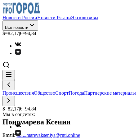
Новости России
Новости Рязани
Эксклюзивы
Все новости
$=
82,17
|
€=
94,84
Происшествия
Общество
Спорт
Погода
Партнерские материалы
$=
82,17
|
€=
94,84
Мы в соцсетях:
Пономарева Ксения
Email:
ponomarevakseniya@rnti.online