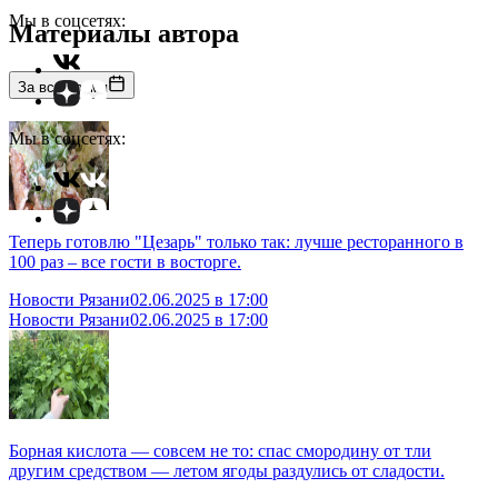
Мы в соцсетях:
Материалы автора
За все время
Мы в соцсетях:
Теперь готовлю "Цезарь" только так: лучше ресторанного в
100 раз – все гости в восторге.
Новости Рязани
02.06.2025 в 17:00
Новости Рязани
02.06.2025 в 17:00
Борная кислота — совсем не то: спас смородину от тли
другим средством — летом ягоды раздулись от сладости.