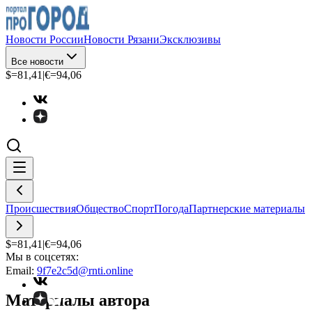
Новости России
Новости Рязани
Эксклюзивы
Все новости
$=
81,41
|
€=
94,06
Происшествия
Общество
Спорт
Погода
Партнерские материалы
$=
81,41
|
€=
94,06
Мы в соцсетях:
Email:
9f7e2c5d@rnti.online
Материалы автора