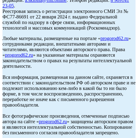
редакции:
a.skibina@rnti.online
. Телефон редакции:
8 909141
23-05
.
Реестровая запись о регистрации электронного СМИ Эл №
ФС77-86691 от 22 января 2024 г. выдано Федеральной
службой по надзору в сфере связи, информационных
технологий и массовых коммуникаций (Роскомнадзор).
Любые материалы, размещенные на портале «
progorod62.ru
»
сотрудниками редакции, внештатными авторами и
читателями, являются объектами авторского права. Права
«
progorod62.ru
» на указанные материалы охраняются
законодательством о правах на результаты интеллектуальной
деятельности.
Вся информация, размещенная на данном сайте, охраняется в
соответствии с законодательством РФ об авторском праве и не
подлежит использованию кем-либо в какой бы то ни было
форме, в том числе воспроизведению, распространению,
переработке не иначе как с письменного разрешения
правообладателя.
Все фотографические произведения, отмеченные подписью
автора на сайте «
progorod62.ru
» защищены авторским правом
и являются интеллектуальной собственностью. Копирование
без письменного согласия правообладателя запрещено.