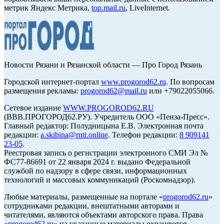
метрик Яндекс Метрика,
top.mail.ru
, LiveInternet.
Новости Рязани и Рязанской области — Про Город Рязань
Городской интернет-портал
www.progorod62.ru
. По вопросам
размещения рекламы:
progorod62@mail.ru
или +79022055066.
Сетевое издание
WWW.PROGOROD62.RU
(ВВВ.ПРОГОРОД62.РУ). Учредитель ООО «Пенза-Пресс».
Главный редактор: Полудницына Е.В. Электронная почта
редакции:
a.skibina@rnti.online
. Телефон редакции:
8 909141
23-05
.
Реестровая запись о регистрации электронного СМИ Эл №
ФС77-86691 от 22 января 2024 г. выдано Федеральной
службой по надзору в сфере связи, информационных
технологий и массовых коммуникаций (Роскомнадзор).
Любые материалы, размещенные на портале «
progorod62.ru
»
сотрудниками редакции, внештатными авторами и
читателями, являются объектами авторского права. Права
«
progorod62.ru
» на указанные материалы охраняются