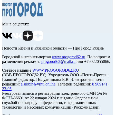
Мы в соцсетях:
Новости Рязани и Рязанской области — Про Город Рязань
Городской интернет-портал
www.progorod62.ru
. По вопросам
размещения рекламы:
progorod62@mail.ru
или +79022055066.
Сетевое издание
WWW.PROGOROD62.RU
(ВВВ.ПРОГОРОД62.РУ). Учредитель ООО «Пенза-Пресс».
Главный редактор: Полудницына Е.В. Электронная почта
редакции:
a.skibina@rnti.online
. Телефон редакции:
8 909141
23-05
.
Реестровая запись о регистрации электронного СМИ Эл №
ФС77-86691 от 22 января 2024 г. выдано Федеральной
службой по надзору в сфере связи, информационных
технологий и массовых коммуникаций (Роскомнадзор).