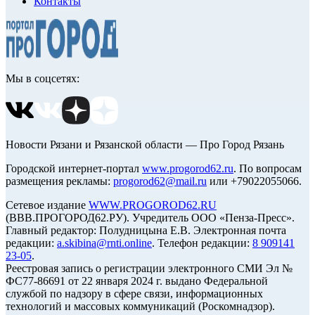
Контакты
Мы в соцсетях:
Новости Рязани и Рязанской области — Про Город Рязань
Городской интернет-портал
www.progorod62.ru
. По вопросам
размещения рекламы:
progorod62@mail.ru
или +79022055066.
Сетевое издание
WWW.PROGOROD62.RU
(ВВВ.ПРОГОРОД62.РУ). Учредитель ООО «Пенза-Пресс».
Главный редактор: Полудницына Е.В. Электронная почта
редакции:
a.skibina@rnti.online
. Телефон редакции:
8 909141
23-05
.
Реестровая запись о регистрации электронного СМИ Эл №
ФС77-86691 от 22 января 2024 г. выдано Федеральной
службой по надзору в сфере связи, информационных
технологий и массовых коммуникаций (Роскомнадзор).