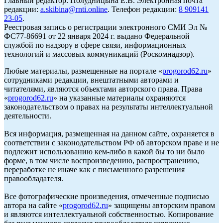
Главный редактор: Полудницына Е.В. Электронная почта
редакции:
a.skibina@rnti.online
. Телефон редакции:
8 909141
23-05
.
Реестровая запись о регистрации электронного СМИ Эл №
ФС77-86691 от 22 января 2024 г. выдано Федеральной
службой по надзору в сфере связи, информационных
технологий и массовых коммуникаций (Роскомнадзор).
Любые материалы, размещенные на портале «
progorod62.ru
»
сотрудниками редакции, внештатными авторами и
читателями, являются объектами авторского права. Права
«
progorod62.ru
» на указанные материалы охраняются
законодательством о правах на результаты интеллектуальной
деятельности.
Вся информация, размещенная на данном сайте, охраняется в
соответствии с законодательством РФ об авторском праве и не
подлежит использованию кем-либо в какой бы то ни было
форме, в том числе воспроизведению, распространению,
переработке не иначе как с письменного разрешения
правообладателя.
Все фотографические произведения, отмеченные подписью
автора на сайте «
progorod62.ru
» защищены авторским правом
и являются интеллектуальной собственностью. Копирование