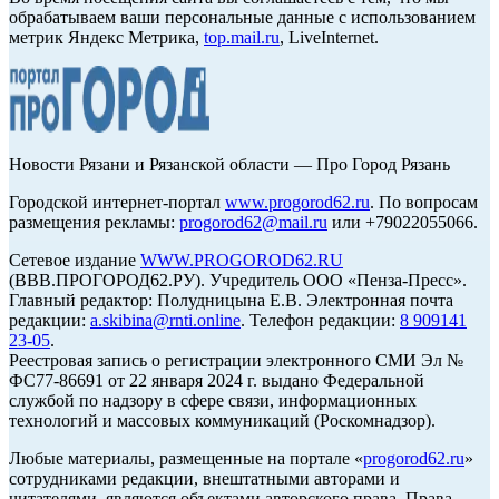
обрабатываем ваши персональные данные с использованием
метрик Яндекс Метрика,
top.mail.ru
, LiveInternet.
Новости Рязани и Рязанской области — Про Город Рязань
Городской интернет-портал
www.progorod62.ru
. По вопросам
размещения рекламы:
progorod62@mail.ru
или +79022055066.
Сетевое издание
WWW.PROGOROD62.RU
(ВВВ.ПРОГОРОД62.РУ). Учредитель ООО «Пенза-Пресс».
Главный редактор: Полудницына Е.В. Электронная почта
редакции:
a.skibina@rnti.online
. Телефон редакции:
8 909141
23-05
.
Реестровая запись о регистрации электронного СМИ Эл №
ФС77-86691 от 22 января 2024 г. выдано Федеральной
службой по надзору в сфере связи, информационных
технологий и массовых коммуникаций (Роскомнадзор).
Любые материалы, размещенные на портале «
progorod62.ru
»
сотрудниками редакции, внештатными авторами и
читателями, являются объектами авторского права. Права