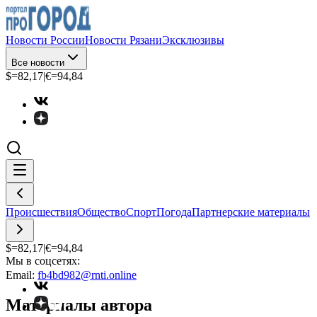
Новости России
Новости Рязани
Эксклюзивы
Все новости
$=
82,17
|
€=
94,84
Происшествия
Общество
Спорт
Погода
Партнерские материалы
$=
82,17
|
€=
94,84
Мы в соцсетях:
Email:
fb4bd982@rnti.online
Материалы автора