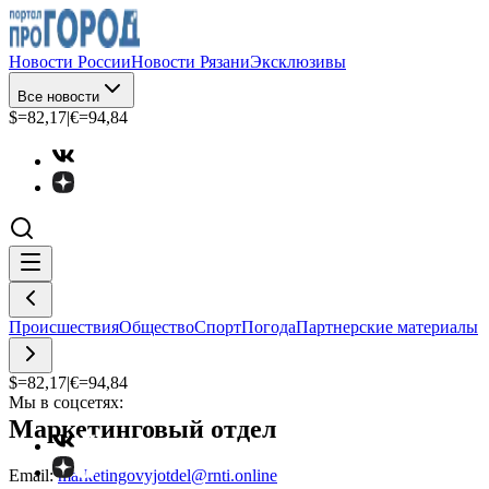
Новости России
Новости Рязани
Эксклюзивы
Все новости
$=
82,17
|
€=
94,84
Происшествия
Общество
Спорт
Погода
Партнерские материалы
$=
82,17
|
€=
94,84
Мы в соцсетях:
Маркетинговый отдел
Email:
marketingovyjotdel@rnti.online