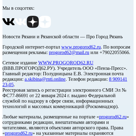
Мы в соцсетях:
Новости Рязани и Рязанской области — Про Город Рязань
Городской интернет-портал
www.progorod62.ru
. По вопросам
размещения рекламы:
progorod62@mail.ru
или +79022055066.
Сетевое издание
WWW.PROGOROD62.RU
(ВВВ.ПРОГОРОД62.РУ). Учредитель ООО «Пенза-Пресс».
Главный редактор: Полудницына Е.В. Электронная почта
редакции:
a.skibina@rnti.online
. Телефон редакции:
8 909141
23-05
.
Реестровая запись о регистрации электронного СМИ Эл №
ФС77-86691 от 22 января 2024 г. выдано Федеральной
службой по надзору в сфере связи, информационных
технологий и массовых коммуникаций (Роскомнадзор).
Любые материалы, размещенные на портале «
progorod62.ru
»
сотрудниками редакции, внештатными авторами и
читателями, являются объектами авторского права. Права
«
progorod62.ru
» на указанные материалы охраняются