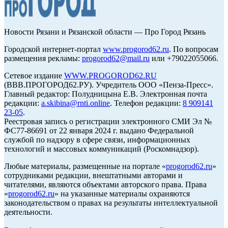
Новости Рязани и Рязанской области — Про Город Рязань
Городской интернет-портал
www.progorod62.ru
. По вопросам
размещения рекламы:
progorod62@mail.ru
или +79022055066.
Сетевое издание
WWW.PROGOROD62.RU
(ВВВ.ПРОГОРОД62.РУ). Учредитель ООО «Пенза-Пресс».
Главный редактор: Полудницына Е.В. Электронная почта
редакции:
a.skibina@rnti.online
. Телефон редакции:
8 909141
23-05
.
Реестровая запись о регистрации электронного СМИ Эл №
ФС77-86691 от 22 января 2024 г. выдано Федеральной
службой по надзору в сфере связи, информационных
технологий и массовых коммуникаций (Роскомнадзор).
Любые материалы, размещенные на портале «
progorod62.ru
»
сотрудниками редакции, внештатными авторами и
читателями, являются объектами авторского права. Права
«
progorod62.ru
» на указанные материалы охраняются
законодательством о правах на результаты интеллектуальной
деятельности.