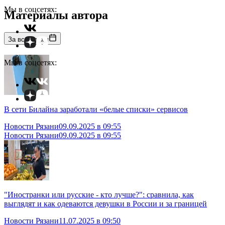
Мы в соцсетях:
Материалы автора
За все время
Мы в соцсетях:
В сети Билайна заработали «белые списки» сервисов
Новости Рязани
09.09.2025 в 09:55
Новости Рязани
09.09.2025 в 09:55
"Иностранки или русские - кто лучше?": сравнила, как
выглядят и как одеваются девушки в России и за границей
Новости Рязани
11.07.2025 в 09:50