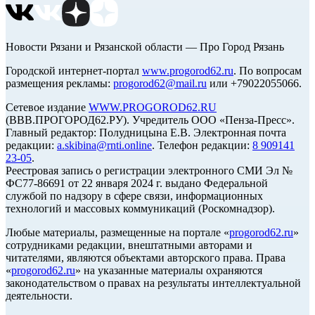
Новости Рязани и Рязанской области — Про Город Рязань
Городской интернет-портал
www.progorod62.ru
. По вопросам
размещения рекламы:
progorod62@mail.ru
или +79022055066.
Сетевое издание
WWW.PROGOROD62.RU
(ВВВ.ПРОГОРОД62.РУ). Учредитель ООО «Пенза-Пресс».
Главный редактор: Полудницына Е.В. Электронная почта
редакции:
a.skibina@rnti.online
. Телефон редакции:
8 909141
23-05
.
Реестровая запись о регистрации электронного СМИ Эл №
ФС77-86691 от 22 января 2024 г. выдано Федеральной
службой по надзору в сфере связи, информационных
технологий и массовых коммуникаций (Роскомнадзор).
Любые материалы, размещенные на портале «
progorod62.ru
»
сотрудниками редакции, внештатными авторами и
читателями, являются объектами авторского права. Права
«
progorod62.ru
» на указанные материалы охраняются
законодательством о правах на результаты интеллектуальной
деятельности.