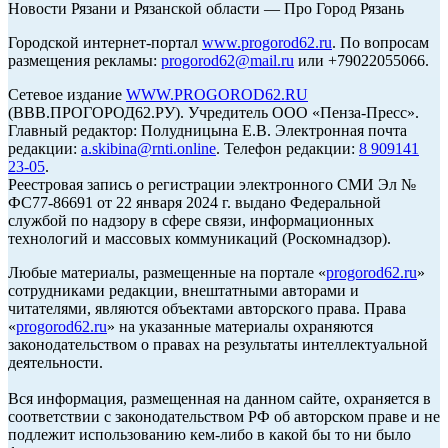
Новости Рязани и Рязанской области — Про Город Рязань
Городской интернет-портал
www.progorod62.ru
. По вопросам
размещения рекламы:
progorod62@mail.ru
или +79022055066.
Сетевое издание
WWW.PROGOROD62.RU
(ВВВ.ПРОГОРОД62.РУ). Учредитель ООО «Пенза-Пресс».
Главный редактор: Полудницына Е.В. Электронная почта
редакции:
a.skibina@rnti.online
. Телефон редакции:
8 909141
23-05
.
Реестровая запись о регистрации электронного СМИ Эл №
ФС77-86691 от 22 января 2024 г. выдано Федеральной
службой по надзору в сфере связи, информационных
технологий и массовых коммуникаций (Роскомнадзор).
Любые материалы, размещенные на портале «
progorod62.ru
»
сотрудниками редакции, внештатными авторами и
читателями, являются объектами авторского права. Права
«
progorod62.ru
» на указанные материалы охраняются
законодательством о правах на результаты интеллектуальной
деятельности.
Вся информация, размещенная на данном сайте, охраняется в
соответствии с законодательством РФ об авторском праве и не
подлежит использованию кем-либо в какой бы то ни было