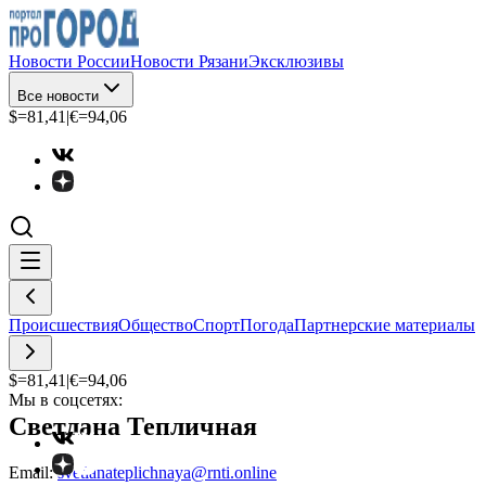
Новости России
Новости Рязани
Эксклюзивы
Все новости
$=
81,41
|
€=
94,06
Происшествия
Общество
Спорт
Погода
Партнерские материалы
$=
81,41
|
€=
94,06
Мы в соцсетях:
Светлана Тепличная
Email:
svetlanateplichnaya@rnti.online