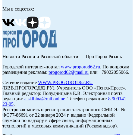
Мы в соцсетях:
Новости Рязани и Рязанской области — Про Город Рязань
Городской интернет-портал
www.progorod62.ru
. По вопросам
размещения рекламы:
progorod62@mail.ru
или +79022055066.
Сетевое издание
WWW.PROGOROD62.RU
(ВВВ.ПРОГОРОД62.РУ). Учредитель ООО «Пенза-Пресс».
Главный редактор: Полудницына Е.В. Электронная почта
редакции:
a.skibina@rnti.online
. Телефон редакции:
8 909141
23-05
.
Реестровая запись о регистрации электронного СМИ Эл №
ФС77-86691 от 22 января 2024 г. выдано Федеральной
службой по надзору в сфере связи, информационных
технологий и массовых коммуникаций (Роскомнадзор).