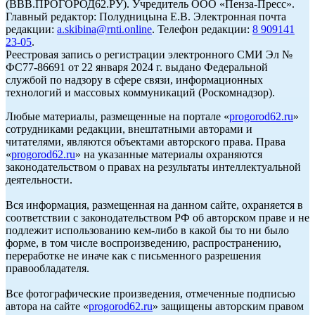
(ВВВ.ПРОГОРОД62.РУ). Учредитель ООО «Пенза-Пресс».
Главный редактор: Полудницына Е.В. Электронная почта
редакции:
a.skibina@rnti.online
. Телефон редакции:
8 909141
23-05
.
Реестровая запись о регистрации электронного СМИ Эл №
ФС77-86691 от 22 января 2024 г. выдано Федеральной
службой по надзору в сфере связи, информационных
технологий и массовых коммуникаций (Роскомнадзор).
Любые материалы, размещенные на портале «
progorod62.ru
»
сотрудниками редакции, внештатными авторами и
читателями, являются объектами авторского права. Права
«
progorod62.ru
» на указанные материалы охраняются
законодательством о правах на результаты интеллектуальной
деятельности.
Вся информация, размещенная на данном сайте, охраняется в
соответствии с законодательством РФ об авторском праве и не
подлежит использованию кем-либо в какой бы то ни было
форме, в том числе воспроизведению, распространению,
переработке не иначе как с письменного разрешения
правообладателя.
Все фотографические произведения, отмеченные подписью
автора на сайте «
progorod62.ru
» защищены авторским правом