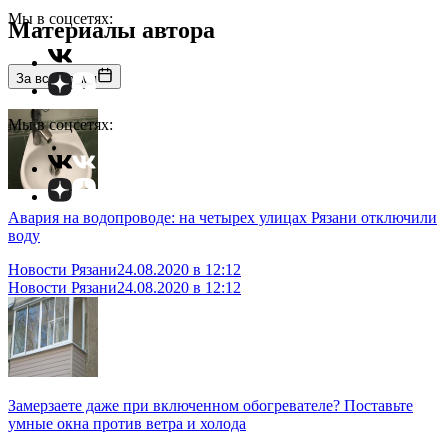
Мы в соцсетях:
Материалы автора
За все время
Мы в соцсетях:
Авария на водопроводе: на четырех улицах Рязани отключили
воду
Новости Рязани
24.08.2020 в 12:12
Новости Рязани
24.08.2020 в 12:12
Замерзаете даже при включенном обогревателе? Поставьте
умные окна против ветра и холода