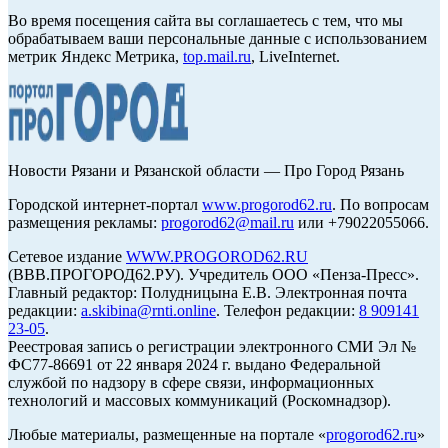
Во время посещения сайта вы соглашаетесь с тем, что мы
обрабатываем ваши персональные данные с использованием
метрик Яндекс Метрика,
top.mail.ru
, LiveInternet.
Новости Рязани и Рязанской области — Про Город Рязань
Городской интернет-портал
www.progorod62.ru
. По вопросам
размещения рекламы:
progorod62@mail.ru
или +79022055066.
Сетевое издание
WWW.PROGOROD62.RU
(ВВВ.ПРОГОРОД62.РУ). Учредитель ООО «Пенза-Пресс».
Главный редактор: Полудницына Е.В. Электронная почта
редакции:
a.skibina@rnti.online
. Телефон редакции:
8 909141
23-05
.
Реестровая запись о регистрации электронного СМИ Эл №
ФС77-86691 от 22 января 2024 г. выдано Федеральной
службой по надзору в сфере связи, информационных
технологий и массовых коммуникаций (Роскомнадзор).
Любые материалы, размещенные на портале «
progorod62.ru
»