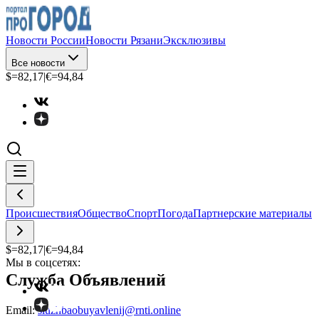
Новости России
Новости Рязани
Эксклюзивы
Все новости
$=
82,17
|
€=
94,84
Происшествия
Общество
Спорт
Погода
Партнерские материалы
$=
82,17
|
€=
94,84
Мы в соцсетях:
Служба Объявлений
Email:
sluzhbaobuyavlenij@rnti.online