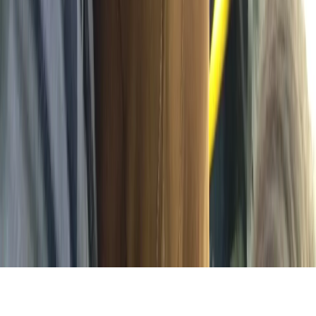
переданы по запросу в надзорные и правоохранительные
органы.
Внимание!
Совершая любые действия на сайте, вы
автоматически принимаете условия
«Политики
конфиденциальности и обработки персональных данных
пользователей»
Во время посещения сайта вы соглашаетесь с тем, что мы
обрабатываем ваши персональные данные с использованием
метрик Яндекс Метрика,
top.mail.ru
, LiveInternet.
16+
Мы в соцсетях:
О нас
Наша команда
Редакционная политика
Политика
этики
Контакты