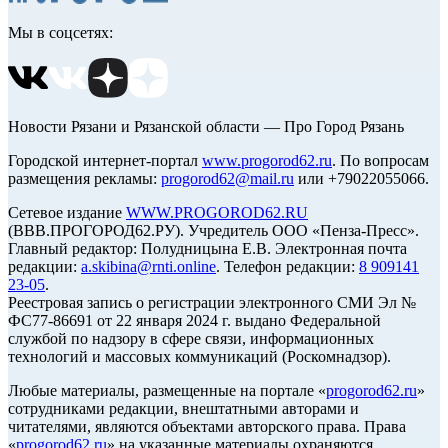
Мы в соцсетях:
Новости Рязани и Рязанской области — Про Город Рязань
Городской интернет-портал
www.progorod62.ru
. По вопросам
размещения рекламы:
progorod62@mail.ru
или +79022055066.
Сетевое издание
WWW.PROGOROD62.RU
(ВВВ.ПРОГОРОД62.РУ). Учредитель ООО «Пенза-Пресс».
Главный редактор: Полудницына Е.В. Электронная почта
редакции:
a.skibina@rnti.online
. Телефон редакции:
8 909141
23-05
.
Реестровая запись о регистрации электронного СМИ Эл №
ФС77-86691 от 22 января 2024 г. выдано Федеральной
службой по надзору в сфере связи, информационных
технологий и массовых коммуникаций (Роскомнадзор).
Любые материалы, размещенные на портале «
progorod62.ru
»
сотрудниками редакции, внештатными авторами и
читателями, являются объектами авторского права. Права
«
progorod62.ru
» на указанные материалы охраняются