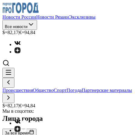
Новости России
Новости Рязани
Эксклюзивы
Все новости
$=
82,17
|
€=
94,84
Происшествия
Общество
Спорт
Погода
Партнерские материалы
$=
82,17
|
€=
94,84
Мы в соцсетях:
Лица города
За все время