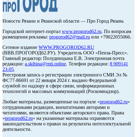
Новости Рязани и Рязанской области — Про Город Рязань
Городской интернет-портал
www.progorod62.ru
. По вопросам
размещения рекламы:
progorod62@mail.ru
или +79022055066.
Сетевое издание
WWW.PROGOROD62.RU
(ВВВ.ПРОГОРОД62.РУ). Учредитель ООО «Пенза-Пресс».
Главный редактор: Полудницына Е.В. Электронная почта
редакции:
a.skibina@rnti.online
. Телефон редакции:
8 909141
23-05
.
Реестровая запись о регистрации электронного СМИ Эл №
ФС77-86691 от 22 января 2024 г. выдано Федеральной
службой по надзору в сфере связи, информационных
технологий и массовых коммуникаций (Роскомнадзор).
Любые материалы, размещенные на портале «
progorod62.ru
»
сотрудниками редакции, внештатными авторами и
читателями, являются объектами авторского права. Права
«
progorod62.ru
» на указанные материалы охраняются
законодательством о правах на результаты интеллектуальной
деятельности.