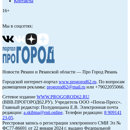
Контакты
16+
Мы в соцсетях:
Новости Рязани и Рязанской области — Про Город Рязань
Городской интернет-портал
www.progorod62.ru
. По вопросам
размещения рекламы:
progorod62@mail.ru
или +79022055066.
Сетевое издание
WWW.PROGOROD62.RU
(ВВВ.ПРОГОРОД62.РУ). Учредитель ООО «Пенза-Пресс».
Главный редактор: Полудницына Е.В. Электронная почта
редакции:
a.skibina@rnti.online
. Телефон редакции:
8 909141
23-05
.
Реестровая запись о регистрации электронного СМИ Эл №
ФС77-86691 от 22 января 2024 г. выдано Федеральной