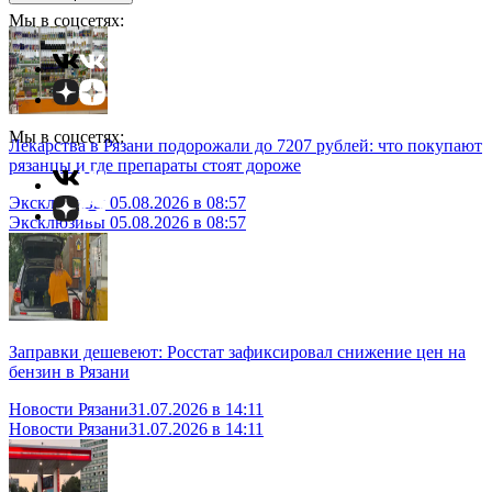
Мы в соцсетях:
Мы в соцсетях:
Лекарства в Рязани подорожали до 7207 рублей: что покупают
рязанцы и где препараты стоят дороже
Эксклюзивы
05.08.2026 в 08:57
Эксклюзивы
05.08.2026 в 08:57
Заправки дешевеют: Росстат зафиксировал снижение цен на
бензин в Рязани
Новости Рязани
31.07.2026 в 14:11
Новости Рязани
31.07.2026 в 14:11