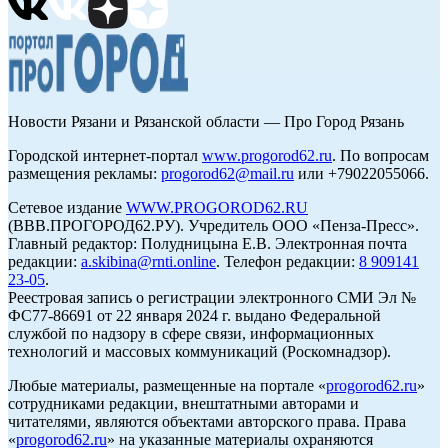
Новости Рязани и Рязанской области — Про Город Рязань
Городской интернет-портал
www.progorod62.ru
. По вопросам
размещения рекламы:
progorod62@mail.ru
или +79022055066.
Сетевое издание
WWW.PROGOROD62.RU
(ВВВ.ПРОГОРОД62.РУ). Учредитель ООО «Пенза-Пресс».
Главный редактор: Полудницына Е.В. Электронная почта
редакции:
a.skibina@rnti.online
. Телефон редакции:
8 909141
23-05
.
Реестровая запись о регистрации электронного СМИ Эл №
ФС77-86691 от 22 января 2024 г. выдано Федеральной
службой по надзору в сфере связи, информационных
технологий и массовых коммуникаций (Роскомнадзор).
Любые материалы, размещенные на портале «
progorod62.ru
»
сотрудниками редакции, внештатными авторами и
читателями, являются объектами авторского права. Права
«
progorod62.ru
» на указанные материалы охраняются