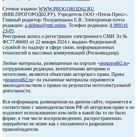
Сетевое издание
WWW.PROGOROD62.RU
(ВВВ.ПРОГОРОД62.РУ). Учредитель ООО «Пенза-Пресс».
Главный редактор: Полудницына Е.В. Электронная почта
редакции:
a.skibina@rnti.online
. Телефон редакции:
8 909141
23-05
.
Реестровая запись о регистрации электронного СМИ Эл №
ФС77-86691 от 22 января 2024 г. выдано Федеральной
службой по надзору в сфере связи, информационных
технологий и массовых коммуникаций (Роскомнадзор).
Любые материалы, размещенные на портале «
progorod62.ru
»
сотрудниками редакции, внештатными авторами и
читателями, являются объектами авторского права. Права
«
progorod62.ru
» на указанные материалы охраняются
законодательством о правах на результаты интеллектуальной
деятельности.
Вся информация, размещенная на данном сайте, охраняется в
соответствии с законодательством РФ об авторском праве и не
подлежит использованию кем-либо в какой бы то ни было
форме, в том числе воспроизведению, распространению,
переработке не иначе как с письменного разрешения
правообладателя.