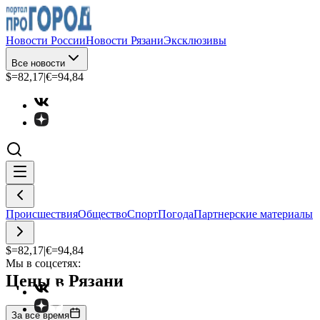
Новости России
Новости Рязани
Эксклюзивы
Все новости
$=
82,17
|
€=
94,84
Происшествия
Общество
Спорт
Погода
Партнерские материалы
$=
82,17
|
€=
94,84
Мы в соцсетях:
Цены в Рязани
За все время