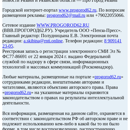
Новости Рязани и Рязанской области — Про Город Рязань
Городской интернет-портал
www.progorod62.ru
. По вопросам
размещения рекламы:
progorod62@mail.ru
или +79022055066.
Сетевое издание
WWW.PROGOROD62.RU
(ВВВ.ПРОГОРОД62.РУ). Учредитель ООО «Пенза-Пресс».
Главный редактор: Полудницына Е.В. Электронная почта
редакции:
a.skibina@rnti.online
. Телефон редакции:
8 909141
23-05
.
Реестровая запись о регистрации электронного СМИ Эл №
ФС77-86691 от 22 января 2024 г. выдано Федеральной
службой по надзору в сфере связи, информационных
технологий и массовых коммуникаций (Роскомнадзор).
Любые материалы, размещенные на портале «
progorod62.ru
»
сотрудниками редакции, внештатными авторами и
читателями, являются объектами авторского права. Права
«
progorod62.ru
» на указанные материалы охраняются
законодательством о правах на результаты интеллектуальной
деятельности.
Вся информация, размещенная на данном сайте, охраняется в
соответствии с законодательством РФ об авторском праве и не
подлежит использованию кем-либо в какой бы то ни было
форме, в том числе воспроизведению, распространению,