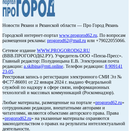
Новости Рязани и Рязанской области — Про Город Рязань
Городской интернет-портал
www.progorod62.ru
. По вопросам
размещения рекламы:
progorod62@mail.ru
или +79022055066.
Сетевое издание
WWW.PROGOROD62.RU
(ВВВ.ПРОГОРОД62.РУ). Учредитель ООО «Пенза-Пресс».
Главный редактор: Полудницына Е.В. Электронная почта
редакции:
a.skibina@rnti.online
. Телефон редакции:
8 909141
23-05
.
Реестровая запись о регистрации электронного СМИ Эл №
ФС77-86691 от 22 января 2024 г. выдано Федеральной
службой по надзору в сфере связи, информационных
технологий и массовых коммуникаций (Роскомнадзор).
Любые материалы, размещенные на портале «
progorod62.ru
»
сотрудниками редакции, внештатными авторами и
читателями, являются объектами авторского права. Права
«
progorod62.ru
» на указанные материалы охраняются
законодательством о правах на результаты интеллектуальной
деятельности.