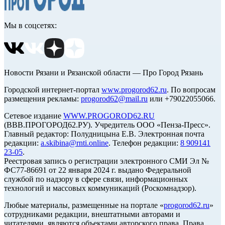
Мы в соцсетях:
Новости Рязани и Рязанской области — Про Город Рязань
Городской интернет-портал
www.progorod62.ru
. По вопросам
размещения рекламы:
progorod62@mail.ru
или +79022055066.
Сетевое издание
WWW.PROGOROD62.RU
(ВВВ.ПРОГОРОД62.РУ). Учредитель ООО «Пенза-Пресс».
Главный редактор: Полудницына Е.В. Электронная почта
редакции:
a.skibina@rnti.online
. Телефон редакции:
8 909141
23-05
.
Реестровая запись о регистрации электронного СМИ Эл №
ФС77-86691 от 22 января 2024 г. выдано Федеральной
службой по надзору в сфере связи, информационных
технологий и массовых коммуникаций (Роскомнадзор).
Любые материалы, размещенные на портале «
progorod62.ru
»
сотрудниками редакции, внештатными авторами и
читателями, являются объектами авторского права. Права