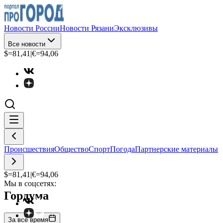
Новости России
Новости Рязани
Эксклюзивы
Все новости
$=
81,41
|
€=
94,06
Происшествия
Общество
Спорт
Погода
Партнерские материалы
$=
81,41
|
€=
94,06
Мы в соцсетях:
Гордума
За все время