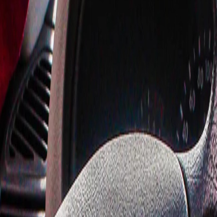
угие страны ЕАЭС — так было дешевле. Теперь этот путь не сра
мом ввозе в Россию. Разница исчезла.
ю от 3,5 до 4 миллионов. Подорожание может составить до мил
ежие партии. Постепенно вырастут цены на весь автомобильный
бы избежать максимальной ставки. Без бумажек — никак.
 рынок понятнее и прозрачнее. Если ввозите машину по-честно
 — даже туристам не предложат
на грядки простую «муку» - почву не узнаете
риготовила друзьям на таком маринаде, теперь просят только так
ов: синоптики рассказали, чего ждать садоводам