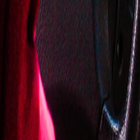
ода
лнилось два года
 области